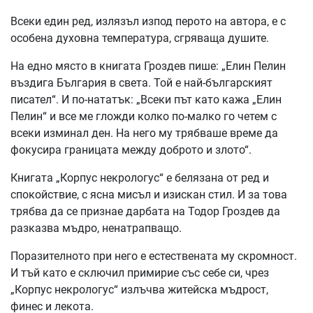
Всеки един ред, излязъл изпод перото на автора, е с
особена духовна температура, сгряваща душите.
На едно място в книгата Гроздев пише: „Елин Пелин
въздига България в света. Той е най-българският
писател“. И по-нататък: „Всеки път като кажа „Елин
Пелин“ и все ме гложди колко по-малко го четем с
всеки изминал ден. На него му трябваше време да
фокусира границата между доброто и злото“.
Книгата „Корпус некрологус“ е белязана от ред и
спокойствие, с ясна мисъл и изискан стил. И за това
трябва да се признае дарбата на Тодор Гроздев да
разказва мъдро, ненатрапващо.
Поразителното при него е естествената му скромност.
И тъй като е сключил примирие със себе си, чрез
„Корпус некрологус“ излъчва житейска мъдрост,
финес и лекота.