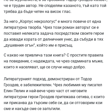
че е труден автор. Не споделям казаното, тъй като той
трябва да бъде четен на висок глас.
За него „Корпус некрологус“ е много повече от една
литературна творба. Чрез този роман авторът си е
поставил нелеката задача посредством своите герои
да извади хората от делничния унес, да събуди в тях
„душевния огън“, който им е присъщ.
С какво ни привлича тази книга? С простите правила
на поведение, с надеждата, че чрез седмината мъже,
които я населяват, ще се случи нещо добро.
Литературният подход, демонстриран от Тодор
Гроздев, е забележителен. Чрез любимия му писател
Елин Пелин и най-вече чрез част от неговите
литературни герои Гроздев притежава сетива, с които
ни приканва да търсим себе си, да си отговорим кои
сме и накъде сме се запътили.