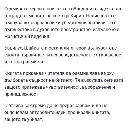
Седмината герои в книгата са обладани от идеята да
откраднат мощите на светеца Кирил. Написаното е
вълнуващо, с прозрение и убедителни анализи. То е
пътешествие в духовното пространство, изпълнено с
магнетични видения.
Бацилус, Шайката и останалите герои вълнуват със
своята първичност и непосредственост, с откровеност
и тъжна размисъл.
Книгата приканва читателя да размишлява върху
дълбоката същност на битието. Тя възбужда сетивата,
защото притежава чувствителност, въображение и
принадлежност.
С отзива се стремя да не преразказвам и да не
обяснявам авторовите идеи, пронизали книгата,
защото те убиват.