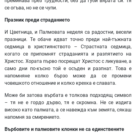
преминава през трудности, без да губи вярата си. Тя
се огъва, но не се чупи.
Празник
преди
страданието
И Цветница, и Палмовата неделя са радостни, весели
празници. Те обаче идват точно преди най-тъжната
седмица в християнството – Страстната седмица,
когато се припомнят страданията и разпятието на
Христос. Хората първо посрещат Христос с ликуване, а
само дни по-късно той е осъден и разпнат. Това е
напомняне колко бързо може да се промени
човешкото отношение и колко крехка е славата.
Може би затова върбата е толкова подходящ символ
– тя не е гордо дърво, тя е скромна. Не се издига
високо като палмата, а се навежда към земята, сякаш
напомня за смирението.
Върбовите
и
палмовите
клонки
не
са
единствените