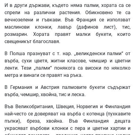
И в други държави, където няма палми, хората са се
спрели на различни растения. Обикновено те са
вечнозелени и гъвкави. Във Франция се използват
маслинови клонки, лавър (дафинов лист), тис,
розмарин. Хората правят малки букети, които
свещеникът благославя.
В Полша празнуват с т. нар. „великденски палми“ от
върба, сухи цветя, житни класове, чемшир и цветни
ленти. Тези „палми“ понякога са високи по няколко
метра и винаги се правят на ръка.
В Германия и Австрия палмовите букети съдържат
върба, чемшир, хвойна, тис и леска.
Във Великобритания, Швеция, Норвегия и Финландия
най-често се доверяват на върба с котенца (пухкавите
пъпки), бреза, хвойна. Във Финландия децата
украсяват върбови клонки с пера и цветни хартии и