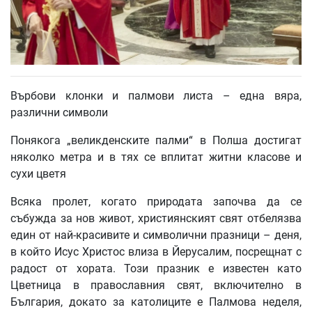
Върбови клонки и палмови листа – една вяра,
различни символи
Понякога „великденските палми“ в Полша достигат
няколко метра и в тях се вплитат житни класове и
сухи цветя
Всяка пролет, когато природата започва да се
събужда за нов живот, християнският свят отбелязва
един от най-красивите и символични празници – деня,
в който Исус Христос влиза в Йерусалим, посрещнат с
радост от хората. Този празник е известен като
Цветница в православния свят, включително в
България, докато за католиците е Палмова неделя,