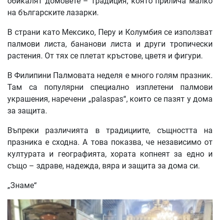
обикалят домовете – традиция, която прилича малко
на българските лазарки.
В страни като Мексико, Перу и Колумбия се използват
палмови листа, бананови листа и други тропически
растения. От тях се плетат кръстове, цветя и фигури.
В Филипини Палмовата неделя е много голям празник.
Там са популярни специално изплетени палмови
украшения, наречени „palaspas“, които се пазят у дома
за защита.
Въпреки различията в традициите, същността на
празника е сходна. А това показва, че независимо от
културата и географията, хората копнеят за едно и
също – здраве, надежда, вяра и защита за дома си.
„Знаме“