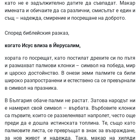
като не е задължително датите да съвпадат. Макар
имената и обичаите да са различни, смисълът е един и
същ – надежда, смирение и посрещане на доброто.
Според библейския разказ,
когато
Исус
влиза
в
Йерусалим
,
хората го посрещат, като постилат дрехите си по пътя
и размахват палмови клонки – символ на победа, мир
и царско достойнство. В онези земи палмите са били
широко разпространени и естествено са се превърнали
в символ на празника.
В България обаче палми не растат. Затова народът ни
е намерил свой символ – върбата. Върбовите клонки
са първите, които се раззеленяват напролет, често още
преди да е дошла истинската топлина. Те, също като
палмовите листа, се превръщат в знак за възраждане,
за нов живот и надежда. Така, макар на хиляди