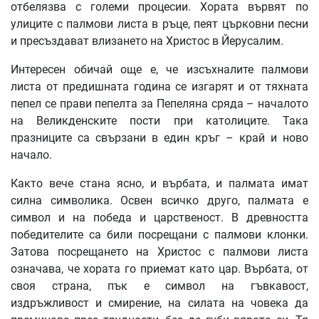
отбелязва с големи процесии. Хората вървят по
улиците с палмови листа в ръце, пеят църковни песни
и пресъздават влизането на Христос в Йерусалим.
Интересен обичай още е, че изсъхналите палмови
листа от предишната година се изгарят и от тяхната
пепел се прави пепелта за Пепеляна сряда – началото
на Великденските пости при католиците. Така
празниците са свързани в един кръг – край и ново
начало.
Както вече стана ясно, и върбата, и палмата имат
силна символика. Освен всичко друго, палмата е
символ и на победа и царственост. В древността
победителите са били посрещани с палмови клонки.
Затова посрещането на Христос с палмови листа
означава, че хората го приемат като цар. Върбата, от
своя страна, пък е символ на гъвкавост,
издръжливост и смирение, на силата на човека да