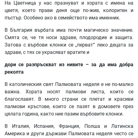
На Цветница у нас празнуват и хората с имена на
цветя, което прави деня още по-жив, колоритен и
пъстър. Особено ако в семейството има именник.
В България върбата има почти магическо значение.
Смята се, че тя носи здраве, плодородие и защита.
Затова с върбови клонки се „перват“ леко децата за
здраве, с тях се украсяват вратите и
дори
се
разпръскват
из
нивите
–
за
да
има
добра
реколта
В католическия свят Палмовата неделя е не по-малко
важна. Хората носят палмови листа, които се
благославят. В много страни се плетат и красиви
палмови кръстове, които се пазят в домовете през
цялата година, както ние пазим върбовите клонки.
В Италия, Испания, Франция, Полша и Латинска
Америка и други държави Палмовата неделя често се