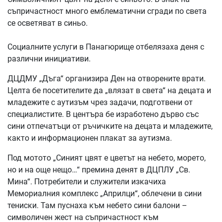
съпричастност много емблематични сгради по света
се осветяват в синьо.
Социалните услуги в Панагюрище отбелязаха деня с
различни инициативи.
ДЦДМУ „Дъга“ организира Ден на отворените врати.
Целта бе посетителите да „влязат в света“ на децата и
младежите с аутизъм чрез задачи, подготвени от
специалистите. В центъра бе изработено дърво със
сини отпечатъци от ръчичките на децата и младежите,
както и информационен плакат за аутизма.
Под мотото „Синият цвят е цветът на небето, морето,
но и на още нещо…“ премина денят в ДЦПЛУ „Св.
Мина“. Потребители и служители изкачиха
Мемориалния комплекс „Априлци“, облечени в сини
тениски. Там пуснаха към небето сини балони –
символичен жест на съпричастност към