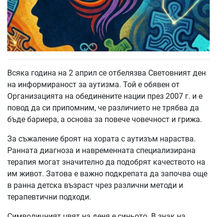
Всяка година на 2 април се отбелязва Световният ден
на информираност за аутизма. Той е обявен от
Организацията на обединените нации през 2007 г. и е
повод да си припомним, че различието не трябва да
бъде бариера, а основа за повече човечност и грижа.
За съжаление броят на хората с аутизъм нараства.
Ранната диагноза и навременната специализирана
терапия могат значително да подобрят качеството на
им живот. Затова е важно подкрепата да започва още
в ранна детска възраст чрез различни методи и
терапевтични подходи.
Символичният цвят на деня е синьото. В знак на