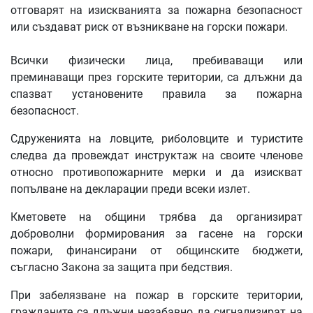
отговарят на изискванията за пожарна безопасност
или създават риск от възникване на горски пожари.
Всички физически лица, пребиваващи или
преминаващи през горските територии, са длъжни да
спазват установените правила за пожарна
безопасност.
Сдруженията на ловците, риболовците и туристите
следва да провеждат инструктаж на своите членове
относно противопожарните мерки и да изискват
попълване на декларации преди всеки излет.
Кметовете на общини трябва да организират
доброволни формирования за гасене на горски
пожари, финансирани от общинските бюджети,
съгласно Закона за защита при бедствия.
При забелязване на пожар в горските територии,
гражданите са длъжни незабавно да сигнализират на