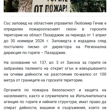
Със заповед на областния управител Любомир Гечев е
определен пожароопасният сезон в горските
територии на област Пазарджик за периода от 1 април
до 30 ноември 2026 г. Заповедта е издадена след
постъпило писмо от директора на Регионална
дирекция по горите – Пазарджик.
На основание чл. 137, ал. 3 от Закона за горите се
забранява паленето на открит огън и извършването
на огневи дейности на разстояние по-малко от 100
метра от границите на горските територии.
Органите по пожарна безопасност и защита на
населението, както и служителите на Изпълнителната
агенция по горите и нейните структури, имат право да
спират дейности, машини и съоръжения, които не