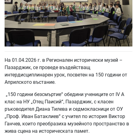
На 01.04.2026 г. в Регионален исторически музей –
Пазарджик, се проведе въздействащ
интердисциплинарен урок, посветен на 150 години от
Априлското въстание.
„150 години безсмъртие“ обедини учениците от IV А
клас на НУ „Отец Паисий“, Пазарджик, с класен
ръководител Диана Тилева и седмокласници от ОУ
„Проф. Иван Батаклиев“ с учител по история Виктор
Ганчев, които преобразиха музейното пространство в
жива сцена на историческата памет.