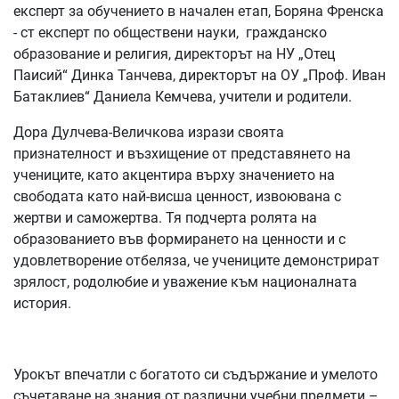
експерт за обучението в начален етап, Боряна Френска
- ст експерт по обществени науки, гражданско
образование и религия, директорът на НУ „Отец
Паисий“ Динка Танчева, директорът на ОУ „Проф. Иван
Батаклиев“ Даниела Кемчева, учители и родители.
Дора Дулчева-Величкова изрази своята
признателност и възхищение от представянето на
учениците, като акцентира върху значението на
свободата като най-висша ценност, извоювана с
жертви и саможертва. Тя подчерта ролята на
образованието във формирането на ценности и с
удовлетворение отбеляза, че учениците демонстрират
зрялост, родолюбие и уважение към националната
история.
Урокът впечатли с богатото си съдържание и умелото
съчетаване на знания от различни учебни предмети –