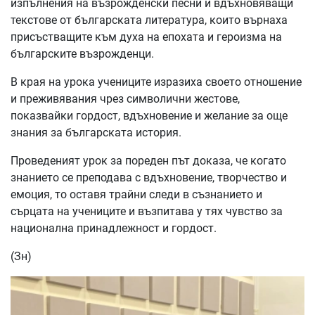
изпълнения на възрожденски песни и вдъхновяващи
текстове от българската литература, които върнаха
присъстващите към духа на епохата и героизма на
българските възрожденци.
В края на урока учениците изразиха своето отношение
и преживявания чрез символични жестове,
показвайки гордост, вдъхновение и желание за още
знания за българската история.
Проведеният урок за пореден път доказа, че когато
знанието се преподава с вдъхновение, творчество и
емоция, то оставя трайни следи в съзнанието и
сърцата на учениците и възпитава у тях чувство за
национална принадлежност и гордост.
(Зн)