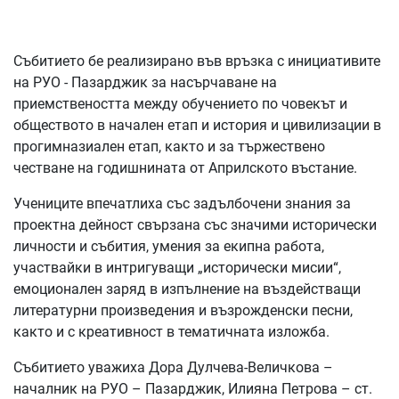
Събитието бе реализирано във връзка с инициативите
на РУО - Пазарджик за насърчаване на
приемствеността между обучението по човекът и
обществото в начален етап и история и цивилизации в
прогимназиален етап, както и за тържествено
честване на годишнината от Априлското въстание.
Учениците впечатлиха със задълбочени знания за
проектна дейност свързана със значими исторически
личности и събития, умения за екипна работа,
участвайки в интригуващи „исторически мисии“,
емоционален заряд в изпълнение на въздействащи
литературни произведения и възрожденски песни,
както и с креативност в тематичната изложба.
Събитието уважиха Дора Дулчева-Величкова –
началник на РУО – Пазарджик, Илияна Петрова – ст.