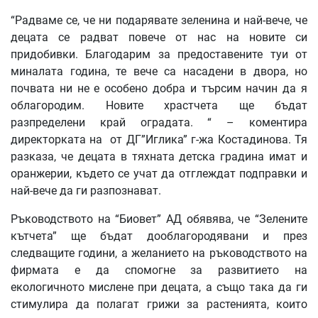
“Радваме се, че ни подарявате зеленина и най-вече, че
децата се радват повече от нас на новите си
придобивки. Благодарим за предоставените туи от
миналата година, те вече са насадени в двора, но
почвата ни не е особено добра и търсим начин да я
облагородим. Новите храстчета ще бъдат
разпределени край оградата. “ – коментира
директорката на от ДГ”Иглика” г-жа Костадинова. Тя
разказа, че децата в тяхната детска градина имат и
оранжерии, където се учат да отглеждат подправки и
най-вече да ги разпознават.
Ръководството на “Биовет” АД обявява, че “Зелените
кътчета” ще бъдат дооблагородявани и през
следващите години, а желанието на ръководството на
фирмата е да спомогне за развитието на
екологичното мислене при децата, а също така да ги
стимулира да полагат грижи за растенията, които