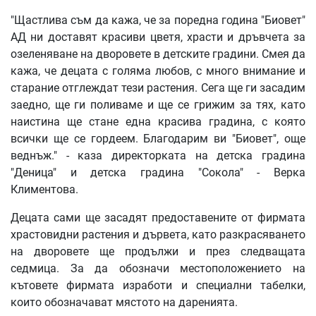
"Щастлива съм да кажа, че за поредна година "Биовет"
АД ни доставят красиви цветя, храсти и дръвчета за
озеленяване на дворовете в детските градини. Смея да
кажа, че децата с голяма любов, с много внимание и
старание отглеждат тези растения. Сега ще ги засадим
заедно, ще ги поливаме и ще се грижим за тях, като
наистина ще стане една красива градина, с която
всички ще се гордеем. Благодарим ви "Биовет", още
веднъж." - каза директорката на детска градина
"Деница" и детска градина "Сокола" - Верка
Климентова.
Децата сами ще засадят предоставените от фирмата
храстовидни растения и дървета, като разкрасяването
на дворовете ще продължи и през следващата
седмица. За да обозначи местоположението на
кътовете фирмата изработи и специални табелки,
които обозначават мястото на даренията.