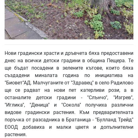
Нови градински храсти и дръвчета бяха предоставени
днес на всички детски градини в община Пещера. Те
ще бъдат посадени в зелените кътове, които бяха
създадени миналата година по инициатива на
"Биовет"АД. Малчуганите от "Здравец" в село Радилово
ще се радват на нови пет катерливи рози, а в
останалите детски градини - "Слънчо", "Изгрев",
"Иглика", "Деница" и "Сокола" получиха различни
видове градински растения. Към предварителната
поръчка от разсадника в Братаница - "Булланд Трейд"
ЕООД добавиха и малки цветя и допълнителни
растения.