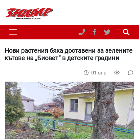
Нови растения бяха доставени за зелените
кътове на „Биовет“ в детските градини
01 апр