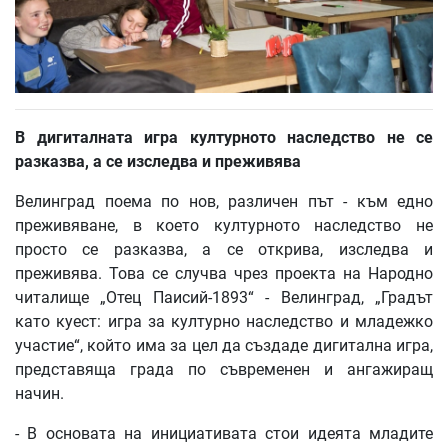
В
дигиталната
игра
културното
наследство
не
се
разказва
,
а
се
изследва
и
преживява
Велинград поема по нов, различен път - към едно
преживяване, в което културното наследство не
просто се разказва, а се открива, изследва и
преживява. Това се случва чрез проекта на Народно
читалище „Отец Паисий-1893“ - Велинград, „Градът
като куест: игра за културно наследство и младежко
участие“, който има за цел да създаде дигитална игра,
представяща града по съвременен и ангажиращ
начин.
- В основата на инициативата стои идеята младите