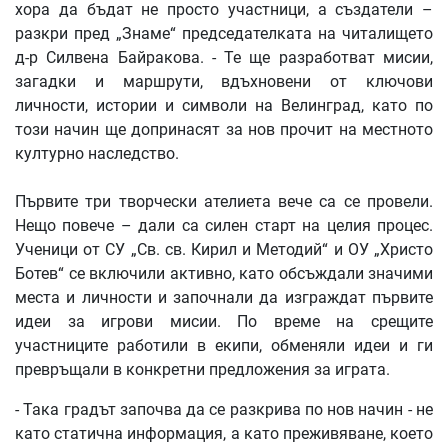
хора да бъдат не просто участници, а създатели –
разкри пред „Знаме“ председателката на читалището
д-р Силвена Байракова. - Те ще разработват мисии,
загадки и маршрути, вдъхновени от ключови
личности, истории и символи на Велинград, като по
този начин ще допринасят за нов прочит на местното
културно наследство.
Първите три творчески ателиета вече са се провели.
Нещо повече – дали са силен старт на целия процес.
Ученици от СУ „Св. св. Кирил и Методий“ и ОУ „Христо
Ботев“ се включили активно, като обсъждали значими
места и личности и започнали да изграждат първите
идеи за игрови мисии. По време на срещите
участниците работили в екипи, обменяли идеи и ги
превръщали в конкретни предложения за играта.
- Така градът започва да се разкрива по нов начин - не
като статична информация, а като преживяване, което