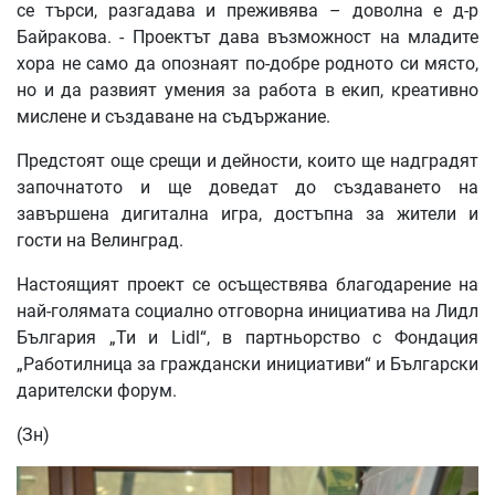
се търси, разгадава и преживява – доволна е д-р
Байракова. - Проектът дава възможност на младите
хора не само да опознаят по-добре родното си място,
но и да развият умения за работа в екип, креативно
мислене и създаване на съдържание.
Предстоят още срещи и дейности, които ще надградят
започнатото и ще доведат до създаването на
завършена дигитална игра, достъпна за жители и
гости на Велинград.
Настоящият проект се осъществява благодарение на
най-голямата социално отговорна инициатива на Лидл
България „Ти и Lidl“, в партньорство с Фондация
„Работилница за граждански инициативи“ и Български
дарителски форум.
(Зн)