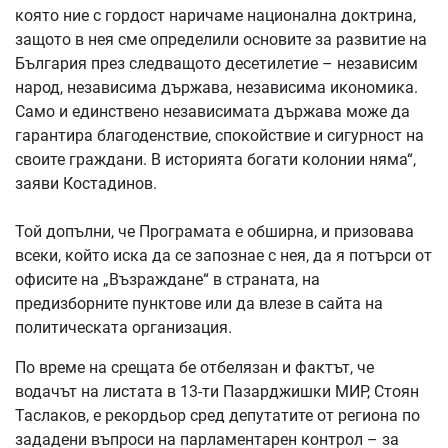
която ние с гордост наричаме национална доктрина,
защото в нея сме определили основите за развитие на
България през следващото десетилетие – независим
народ, независима държава, независима икономика.
Само и единствено независимата държава може да
гарантира благоденствие, спокойствие и сигурност на
своите граждани. В историята богати колонии няма“,
заяви Костадинов.
Той допълни, че Програмата е обширна, и призовава
всеки, който иска да се запознае с нея, да я потърси от
офисите на „Възраждане“ в страната, на
предизборните пунктове или да влезе в сайта на
политическата организация.
По време на срещата бе отбелязан и фактът, че
водачът на листата в 13-ти Пазарджишки МИР, Стоян
Таслаков, е рекордьор сред депутатите от региона по
зададени въпроси на парламентарен контрол – за