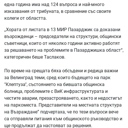
една година има над 124 въпроса и най-много
изказвания от трибуната, в сравнение със своите
колеги от областта.
„Хората от листата в 13 МИР Пазарджик са доказани
възрожденци – председатели на структури, общински
съветници, които от няколко години активно работят
за решаването на проблемите в Пазарджишка област“,
категоричен беше Таслаков.
По време на срещата бяха обсъдени и редица важни
за Велинград теми, сред които бъдещето на парк
"Клептуза", състоянието на бившата общинска
болница, проблемите с ВиК инфраструктурата и
честите аварии, презастрояването, както и недостигът
на паркоместа. Представители на местната структура
на Възраждане” подчертаха, че по тези въпроси вече
са отправяли питания към общинското ръководство и
ще продължат да настояват за решения.