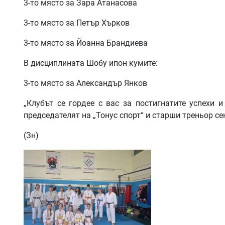
3-то място за Зара Атанасова
3-то място за Петър Хърков
3-то място за Йоанна Брандиева
В дисциплината Шобу ипон кумите:
3-то място за Александър Янков
„Клубът се гордее с вас за постигнатите успехи 
председателят на „Тонус спорт“ и старши треньор се
(Зн)