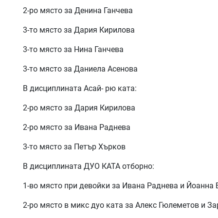
2-ро място за Денина Ганчева
3-то място за Дария Кирилова
3-то място за Нина Ганчева
3-то място за Даниела Асенова
В дисциплината Асай- рю ката:
2-ро място за Дария Кирилова
2-ро място за Ивана Раднева
3-то място за Петър Хърков
В дисциплината ДУО КАТА отборно:
1-во място при девойки за Ивана Раднева и Йоанна
2-ро място в микс дуо ката за Алекс Гюлеметов и З