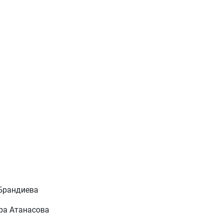
 Брандиева
ара Атанасова