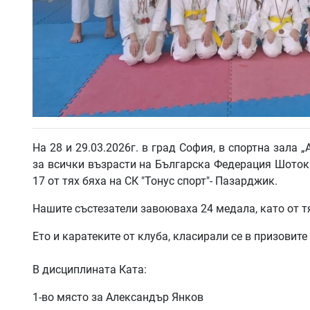
На 28 и 29.03.2026г. в град София, в спортна зала 
за всички възрасти на Българска Федерация Шотокан
17 от тях бяха на СК "Тонус спорт"- Пазарджик.
Нашите състезатели завоюваха 24 медала, като от тя
Ето и каратеките от клуба, класирали се в призовите
В дисциплината Ката:
1-во място за Александър Янков