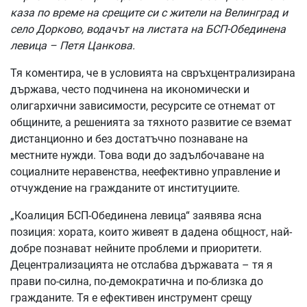
каза по време на срещите си с жители на Велинград и
село Дорково, водачът на листата на БСП-Обединена
левица – Петя Цанкова.
Тя коментира, че в условията на свръхцентрализирана
държава, често подчинена на икономически и
олигархични зависимости, ресурсите се отнемат от
общините, а решенията за тяхното развитие се вземат
дистанционно и без достатъчно познаване на
местните нужди. Това води до задълбочаване на
социалните неравенства, неефективно управление и
отчуждение на гражданите от институциите.
„Коалиция БСП-Обединена левица“ заявява ясна
позиция: хората, които живеят в дадена общност, най-
добре познават нейните проблеми и приоритети.
Децентрализацията не отслабва държавата – тя я
прави по-силна, по-демократична и по-близка до
гражданите. Тя е ефективен инструмент срещу