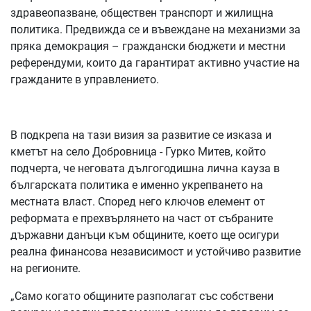
здравеопазване, обществен транспорт и жилищна
политика. Предвижда се и въвеждане на механизми за
пряка демокрация – граждански бюджети и местни
референдуми, които да гарантират активно участие на
гражданите в управлението.
В подкрепа на тази визия за развитие се изказа и
кметът на село Добровница - Гурко Митев, който
подчерта, че неговата дългогодишна лична кауза в
българската политика е именно укрепването на
местната власт. Според него ключов елемент от
реформата е прехвърлянето на част от събраните
държавни данъци към общините, което ще осигури
реална финансова независимост и устойчиво развитие
на регионите.
„Само когато общините разполагат със собствени