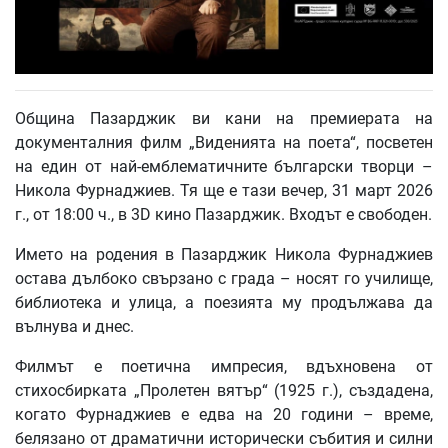
Община Пазарджик ви кани на премиерата на
документалния филм „Виденията на поета“, посветен
на един от най-емблематичните български творци –
Никола Фурнаджиев.
Тя ще е тази вечер,
31 март 2026
г., от
18:00 ч., в
3D кино Пазарджик.
Входът е свободен.
Името на родения в Пазарджик Никола Фурнаджиев
остава дълбоко свързано с града – носят го училище,
библиотека и улица, а поезията му продължава да
вълнува и днес.
Филмът е поетична импресия, вдъхновена от
стихосбирката „Пролетен вятър“ (1925 г.), създадена,
когато Фурнаджиев е едва на 20 години – време,
белязано от драматични исторически събития и силни