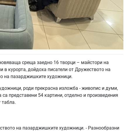
хновяваща среща заедно 16 творци – майстори на
ни в курорта, дойдоха писатели от Дружеството на
то на пазарджишките художници.
удожници, роди прекрасна изложба - живопис и думи,
а са представени 54 картини, отделно и произведения
 табла.
ството на пазарджишките художници. - Разнообразни