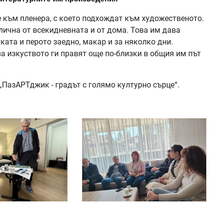
 към пленера, с което подхождат към художественото.
злична от всекидневната и от дома. Това им дава
ата и перото заедно, макар и за няколко дни.
за изкуството ги правят още по-близки в общия им път
„ПазАРТджик - градът с голямо културно сърце“.