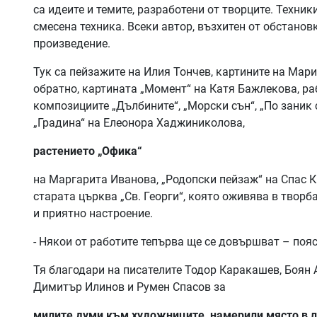
са идеите и темите, разработени от творците. Техники
смесена техника. Всеки автор, възхитен от обстанов
произведение.
Тук са пейзажите на Илия Тончев, картините на Мари
обратно, картината „Момент“ на Катя Бажлекова, ра
композициите „Дълбините“, „Морски сън“, „По заник 
„Градина“ на Елеонора Хаджиниколова,
растението „Офика“
на Маргарита Иванова, „Родопски пейзаж“ на Спас К
старата църква „Св. Георги“, която оживява в творба
и приятно настроение.
- Някои от работите тепърва ще се довършват – поя
Тя благодари на писателите Тодор Каракашев, Боян 
Димитър Илинов и Румен Спасов за
милите думи към художниците, намерили място в 