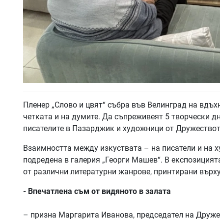
Пленер „Слово и цвят“ събра във Велинград на вдъ
четката и на думите. Да съпреживеят 5 творчески д
писателите в Пазарджик и художници от Дружество
Взаимността между изкуствата – на писатели и на х
подредена в галерия „Георги Машев“. В експозицият
от различни литературни жанрове, принтирани върху
- Впечатлена съм от видяното в залата
– призна Маргарита Иванова, председател на Друже