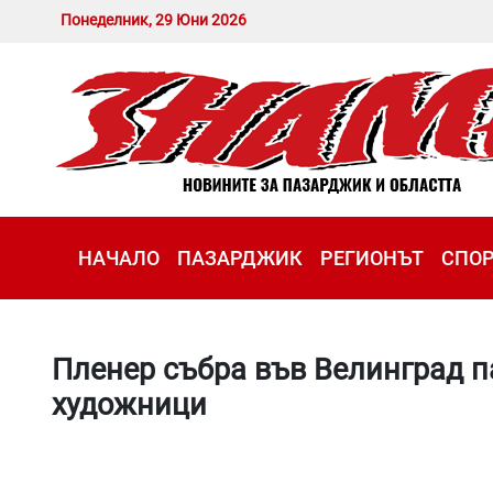
Понеделник, 29 Юни 2026
НАЧАЛО
ПАЗАРДЖИК
РЕГИОНЪТ
СПО
Пленер събра във Велинград 
художници