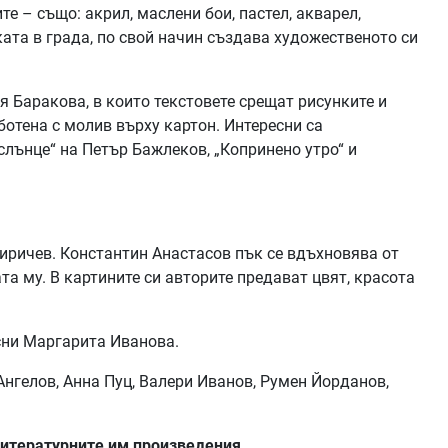
те – също: акрил, маслени бои, пастел, акварел,
ката в града, по свой начин създава художественото си
я Баракова, в които текстовете срещат рисунките и
ботена с молив върху картон. Интересни са
слънце“ на Петър Бажлеков, „Копринено утро“ и
иричев. Константин Анастасов пък се вдъхновява от
та му. В картините си авторите предават цвят, красота
сни Маргарита Иванова.
Ангелов, Анна Пуц, Валери Иванов, Румен Йорданов,
литературните им произведения