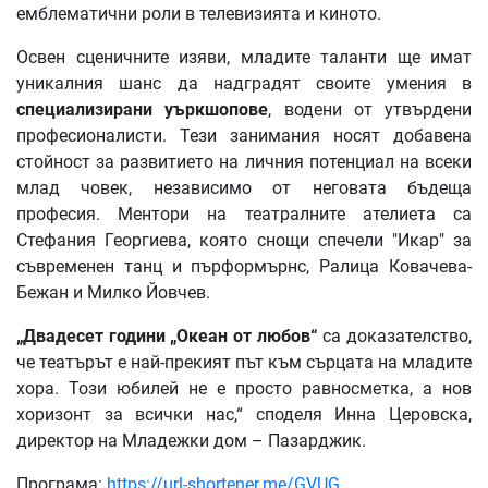
емблематични роли в телевизията и киното.
Освен сценичните изяви, младите таланти ще имат
уникалния шанс да надградят своите умения в
специализирани уъркшопове
, водени от утвърдени
професионалисти. Тези занимания носят добавена
стойност за развитието на личния потенциал на всеки
млад човек, независимо от неговата бъдеща
професия. Ментори на театралните ателиета са
Стефания Георгиева, която снощи спечели "Икар" за
съвременен танц и пърформърнс, Ралица Ковачева-
Бежан и Милко Йовчев.
„Двадесет години „Океан от любов“
са доказателство,
че театърът е най-прекият път към сърцата на младите
хора. Този юбилей не е просто равносметка, а нов
хоризонт за всички нас,“ споделя Инна Церовска,
директор на Младежки дом – Пазарджик.
Програма:
https://url-shortener.me/GVUG