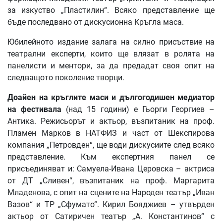
за изкуство „Пластилин“. Всяко представление ще
бъде последвано от дискусионна Кръгла маса.
Юбилейното издание залага на силно присъствие на
театрални експерти, които ще влязат в ролята на
панелисти и ментори, за да предадат своя опит на
следващото поколение творци.
Доайен на кръглите маси и дългогодишен медиатор
на фестивала
(над 15 години) е Гьорги Георгиев –
Антика. Режисьорът и актьор, възпитаник на проф.
Пламен Марков в НАТФИЗ и част от Шекспирова
компания „Петровден“, ще води дискусиите след всяко
представление. Към експертния панел се
присъединяват и: Самуела-Ивана Церовска – актриса
от ДТ „Сливен“, възпитаник на проф. Маргарита
Младенова, с опит на сцените на Народен театър „Иван
Вазов“ и ТР „Сфумато“. Кирил Бояджиев – утвърден
актьор от Сатиричен театър „А. Константинов“ с