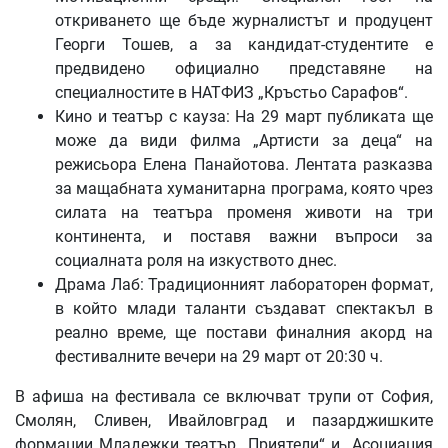
откриването ще бъде журналистът и продуцент
Георги Тошев, а за кандидат-студентите е
предвидено официално представяне на
специалностите в НАТФИЗ „Кръстьо Сарафов“.
Кино и театър с кауза:
На 29 март публиката ще
може да види филма „Артисти за деца“ на
режисьора Елена Панайотова. Лентата разказва
за мащабната хуманитарна програма, която чрез
силата на театъра променя животи на три
континента, и поставя важни въпроси за
социалната роля на изкуството днес.
Драма Лаб:
Традиционният лабораторен формат,
в който млади таланти създават спектакъл в
реално време, ще постави финалния акорд на
фестивалните вечери на 29 март от 20:30 ч.
В афиша на фестивала се включват трупи от София,
Смолян, Сливен, Ивайловград и пазарджишките
формации Младежки театър „Приятели“ и Асоциация