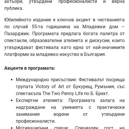
актьори, утвърдени професионалисти и вярна
публика.
Юбилейното издание е ключов акцент в честванията
по случай 55-та годишнина на Младежки дом –
Пазарджик. Програмата предлага богата палитра от
спектакли, образователни ателиета и дискусии, които
утвърждават фестивала като една от най-значимите
платформи за младежко изкуство в България.
Акценти в програмата:
Международно присъствие:
Фестивалът посреща
трупата Victory of Art от Букурещ, Румъния, със
спектакъла The Two Penny Life по Б. Брехт.
Експертни ателиета:
Програмата залага на
надграждане на уменията с практически
занимания водени от утвърдени
професионалисти.
Мотивационни срещи:
Специален гост на