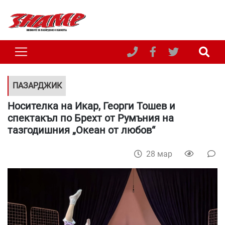
ПАЗАРДЖИК
Носителка на Икар, Георги Тошев и
спектакъл по Брехт от Румъния на
тазгодишния „Океан от любов“
28 мар