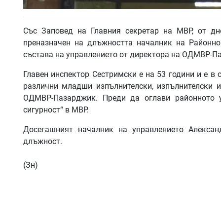
Със Заповед на Главния секретар на МВР, от дн
преназначен на длъжността началник на Районно
състава на управлението от директора на ОДМВР-П
Главен инспектор Сестримски е на 53 години и е в 
различни младши изпълнителски, изпълнителски и
ОДМВР-Пазарджик. Преди да оглави районното у
сигурност“ в МВР.
Досегашният началник на управлението Алексан
длъжност.
(Зн)