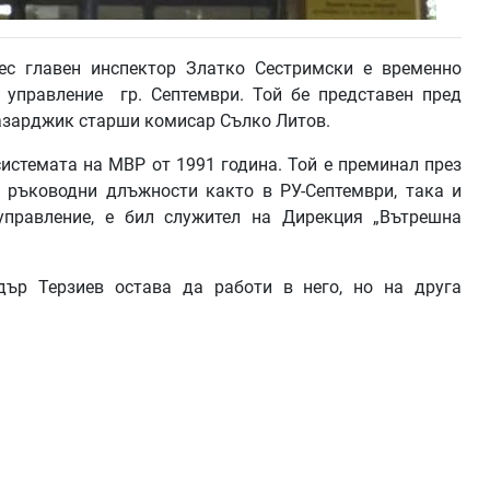
ес главен инспектор Златко Сестримски е временно
 управление гр. Септември. Той бе представен пред
азарджик старши комисар Сълко Литов.
системата на МВР от 1991 година. Той е преминал през
 ръководни длъжности както в РУ-Септември, така и
правление, е бил служител на Дирекция „Вътрешна
дър Терзиев остава да работи в него, но на друга