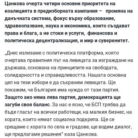
Цанкова очерта четири основни приоритета на
коалицията в предизборната кампания – промяна на
данъчната система, фокус върху образование,
здравеопазване, наука и икономика, които създават
права и блага, а не стоки и услуги, финансова и
политическа децентрализация, и мир и суверенитет.
„Днес излизаме с политическа платформа, която
очертава правилния път на левицата за изграждане на
държава, основана на принципите на свободата,
солидарността и справедливостта. Нашата основна
цел на тези избори е да съхраним левицата. Ще
покажем, че България има нужда от тази партия.
Защото ако няма лява партия, демокрацията ще
загуби своя баланс
. За нас е ясно, че БСП трябва да
бъде гласът на всички работещи, на малкия бизнес, на
хората, които нямат социална подкрепа. Ще се
срещаме с хората по села и градове, ще водим диалог,
ще предлагаме решения“ каза Цанкова.