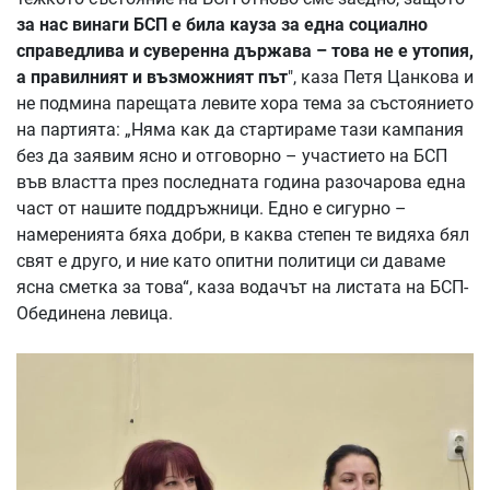
за нас винаги БСП е била кауза за една социално
справедлива и суверенна държава – това не е утопия,
а правилният и възможният път
", каза Петя Цанкова и
не подмина парещата левите хора тема за състоянието
на партията: „Няма как да стартираме тази кампания
без да заявим ясно и отговорно – участието на БСП
във властта през последната година разочарова една
част от нашите поддръжници. Едно е сигурно –
намеренията бяха добри, в каква степен те видяха бял
свят е друго, и ние като опитни политици си даваме
ясна сметка за това“, каза водачът на листата на БСП-
Обединена левица.