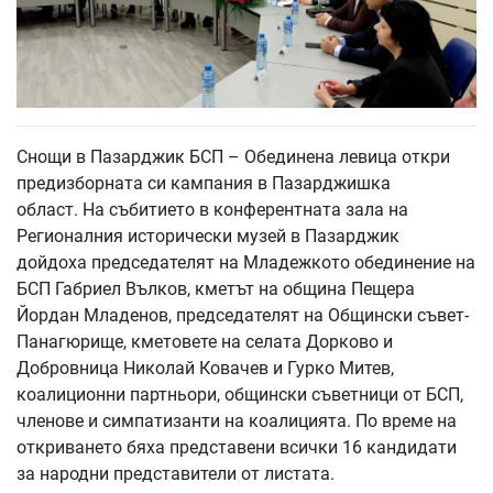
Снощи в Пазарджик БСП – Обединена левица откри
предизборната си кампания в Пазарджишка
област. На събитието в конферентната зала на
Регионалния исторически музей в Пазарджик
дойдоха председателят на Младежкото обединение на
БСП Габриел Вълков, кметът на община Пещера
Йордан Младенов, председателят на Общински съвет-
Панагюрище, кметовете на селата Дорково и
Добровница Николай Ковачев и Гурко Митев,
коалиционни партньори, общински съветници от БСП,
членове и симпатизанти на коалицията. По време на
откриването бяха представени всички 16 кандидати
за народни представители от листата.