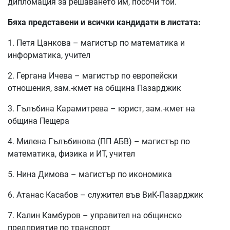
дипломация за решаването им, посочи той.
Бяха представени и всички кандидати в листата:
1. Петя Цанкова – магистър по математика и
информатика, учител
2. Гергана Ичева – магистър по европейски
отношения, зам.-кмет на община Пазарджик
3. Гълъбина Карамитрева – юрист, зам.-кмет на
община Пещера
4. Милена Гълъбинова (ПП АБВ) – магистър по
математика, физика и ИТ, учител
5. Нина Димова – магистър по икономика
6. Атанас Касабов – служител във ВиК-Пазарджик
7. Калин Камбуров – управител на общинско
предприятие по транспорт