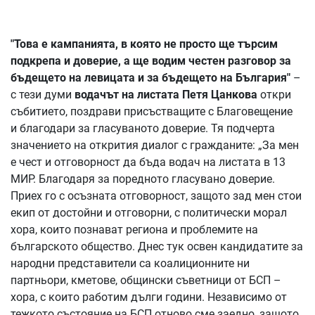
"Това е кампанията, в която не просто ще търсим
подкрепа и доверие, а ще водим честен разговор за
бъдещето на левицата и за бъдещето на България"
–
с тези думи
водачът на листата Петя Цанкова
откри
събитието, поздрави присъстващите с Благовещение
и благодари за гласуваното доверие. Тя подчерта
значението на открития диалог с гражданите: „За мен
е чест и отговорност да бъда водач на листата в 13
МИР. Благодаря за поредното гласувано доверие.
Приех го с осъзната отговорност, защото зад мен стои
екип от достойни и отговорни, с политически морал
хора, които познават региона и проблемите на
българското общество. Днес тук освен кандидатите за
народни представители са коалиционните ни
партньори, кметове, общински съветници от БСП –
хора, с които работим дълги години. Независимо от
тежкото състояние на БСП отново сме заедно, защото