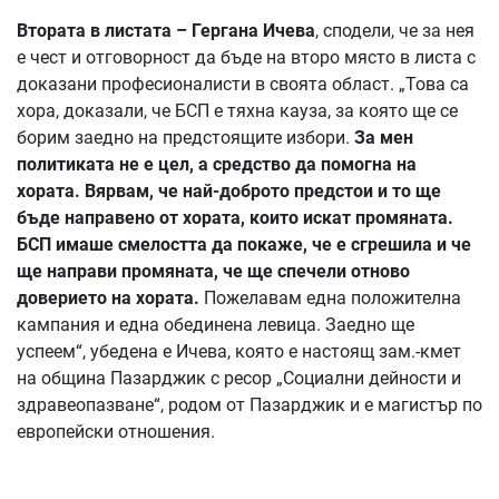
Втората в листата – Гергана Ичева
, сподели, че за нея
е чест и отговорност да бъде на второ място в листа с
доказани професионалисти в своята област. „Това са
хора, доказали, че БСП е тяхна кауза, за която ще се
борим заедно на предстоящите избори.
За мен
политиката не е цел, а средство да помогна на
хората. Вярвам, че най-доброто предстои и то ще
бъде направено от хората, които искат промяната.
БСП имаше смелостта да покаже, че е сгрешила и че
ще направи промяната, че ще спечели отново
доверието на хората.
Пожелавам една положителна
кампания и една обединена левица. Заедно ще
успеем“, убедена е Ичева, която е настоящ зам.-кмет
на община Пазарджик с ресор „Социални дейности и
здравеопазване“, родом от Пазарджик и е магистър по
европейски отношения.