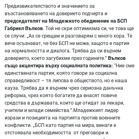
Предизвикателството и значението за
възстановяването на доверието подчерта и
председателят на Младежкото обединение на БСП
Габриел Вълков
. Той не скри оптимизма си, че това ще
се случи: „Аз се срещам и разговарям с много хора. Те
вече осъзнават, че без БСП не може, защото е партия
на нормалността и диалога. Трябва да си върнем
доверието, което загубихме през годините.“
Вълков
също акцентира върху социалната политика:
"Ние сме
единствената партия, която говори за социална
справедливост – тя липсва в обществото, но е наша
кауза. Трябва да я върнем чрез сериозна данъчна
реформа, чрез която богатите да внасят повече
средства в държавата, които ще отидат за лекари,
учители и млади семейства.“.Младежкият лидер
изрази и позицията на партията против военните
конфликти. „БСП като партия на мира, винаги е
отстоявала необходимостта от преговори и