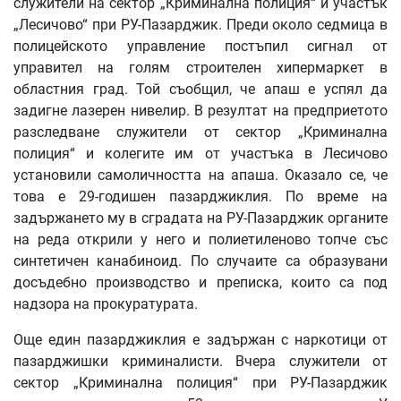
служители на сектор „Криминална полиция“ и участък
„Лесичово“ при РУ-Пазарджик. Преди около седмица в
полицейското управление постъпил сигнал от
управител на голям строителен хипермаркет в
областния град. Той съобщил, че апаш е успял да
задигне лазерен нивелир. В резултат на предприетото
разследване служители от сектор „Криминална
полиция“ и колегите им от участъка в Лесичово
установили самоличността на апаша. Оказало се, че
това е 29-годишен пазарджиклия. По време на
задържането му в сградата на РУ-Пазарджик органите
на реда открили у него и полиетиленово топче със
синтетичен канабиноид. По случаите са образувани
досъдебно производство и преписка, които са под
надзора на прокуратурата.
Още един пазарджиклия е задържан с наркотици от
пазарджишки криминалисти. Вчера служители от
сектор „Криминална полиция“ при РУ-Пазарджик