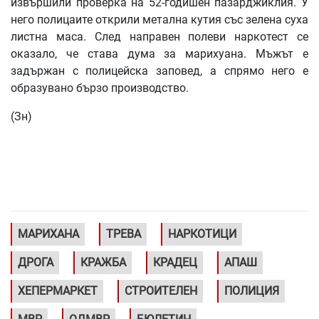
извършили проверка на 52-годишен пазарджиклия. У
него полицаите открили метална кутия със зелена суха
листна маса. След направен полеви наркотест се
оказало, че става дума за марихуана. Мъжът е
задържан с полицейска заповед, а спрямо него е
образувано бързо производство.
(Зн)
МАРИХАНА
ТРЕВА
НАРКОТИЦИ
ДРОГА
КРАЖБА
КРАДЕЦ
АПАШ
ХЕПЕРМАРКЕТ
СТРОИТЕЛЕН
ПОЛИЦИЯ