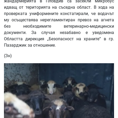
жандармерията в Пловдив са засекли микробус
идващ от територията на съседна област. В хода на
проверката униформените констатирали, че водачът
му осъществява нерегламентиран превоз на агнета
без необходимите ветеринарно-медицински
документи. За случая незабавно е уведомена
Областта дирекция „Безопасност на храните“ в гр.
Пазарджик за отношение.
(Зн)