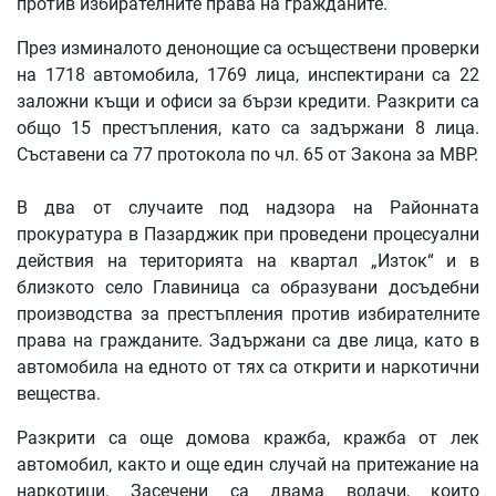
против избирателните права на гражданите.
През изминалото денонощие са осъществени проверки
на 1718 автомобила, 1769 лица, инспектирани са 22
заложни къщи и офиси за бързи кредити. Разкрити са
общо 15 престъпления, като са задържани 8 лица.
Съставени са 77 протокола по чл. 65 от Закона за МВР.
В два от случаите под надзора на Районната
прокуратура в Пазарджик при проведени процесуални
действия на територията на квартал „Изток“ и в
близкото село Главиница са образувани досъдебни
производства за престъпления против избирателните
права на гражданите. Задържани са две лица, като в
автомобила на едното от тях са открити и наркотични
вещества.
Разкрити са още домова кражба, кражба от лек
автомобил, както и още един случай на притежание на
наркотици. Засечени са двама водачи, които