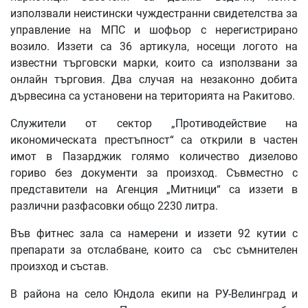
използвали неистински чуждестранни свидетелства за
управление на МПС и шофьор с нерегистрирано
возило. Иззети са 36 артикула, носещи логото на
известни търговски марки, които са използвани за
онлайн търговия. Два случая на незаконно добита
дървесина са установени на територията на Ракитово.
Служители от сектор „Противодействие на
икономическата престъпност“ са открили в частен
имот в Пазарджик голямо количество дизелово
гориво без документи за произход. Съвместно с
представители на Агенция „Митници“ са иззети в
различни разфасовки общо 2230 литра.
Във фитнес зала са намерени и иззети 92 кутии с
препарати за отслабване, които са със съмнителен
произход и състав.
В района на село Юндола екипи на РУ-Велинград и