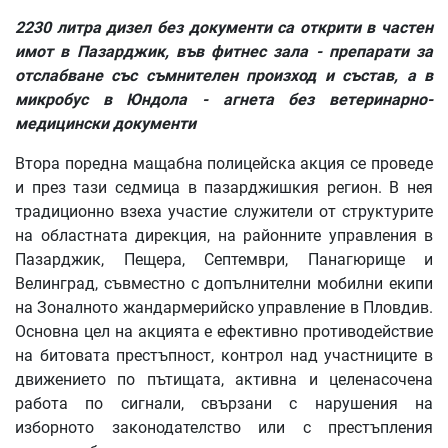
2230 литра дизел без документи са открити в частен
имот в Пазарджик, във фитнес зала -
препарати за
отслабване със съмнителен произход и състав, а в
микробус в Юндола - агнета
без ветеринарно-
медицински документи
Втора поредна мащабна полицейска акция се проведе
и през тази седмица в пазарджишкия регион. В нея
традиционно взеха участие служители от структурите
на областната дирекция, на районните управления в
Пазарджик, Пещера, Септември, Панагюрище и
Велинград, съвместно с допълнителни мобилни екипи
на Зоналното жандармерийско управление в Пловдив.
Основна цел на акцията е ефективно противодействие
на битовата престъпност, контрол над участниците в
движението по пътищата, активна и целенасочена
работа по сигнали, свързани с нарушения на
изборното законодателство или с престъпления