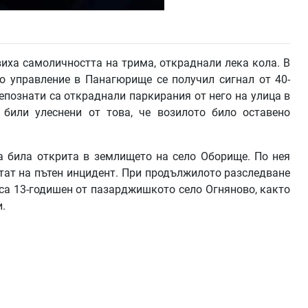
иха самоличността на трима, откраднали лека кола. В
о управление в Панагюрище се получил сигнал от 40-
епознати са откраднали паркирания от него на улица в
били улеснени от това, че возилото било оставено
а била открита в землището на село Оборище. По нея
тат на пътен инцидент. При продължилото разследване
са 13-годишен от пазарджишкото село Огняново, както
и.