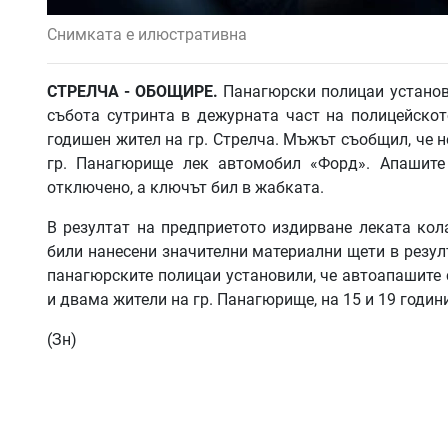
Снимката е илюстративна
СТРЕЛЧА - ОБОЩИРЕ.
Панагюрски полицаи установ
събота сутринта в дежурната част на полицейскот
годишен жител на гр. Стрелча. Мъжът съобщил, че н
гр. Панагюрище лек автомобил «Форд». Апашите 
отключено, а ключът бил в жабката.
В резултат на предприетото издирване леката кол
били нанесени значителни материални щети в резул
панагюрските полицаи установили, че автоапашите 
и двама жители на гр. Панагюрище, на 15 и 19 годин
(Зн)