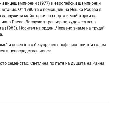
вни вицешампионки (1977) и европейски шампионки
четание. От 1980-та е помощник на Нешка Робева в
а заслужили майсторки на спорта и майсторки на
 Илиана Раева. Заслужил треньор по художествена
а (1983). Носител на орден „Червено знаме на труда“
а.
аме" и освен като безупречен професионалист и голям
мен и непосредствен човек.
ото семейство. Светлина по пътя на душата на Райна