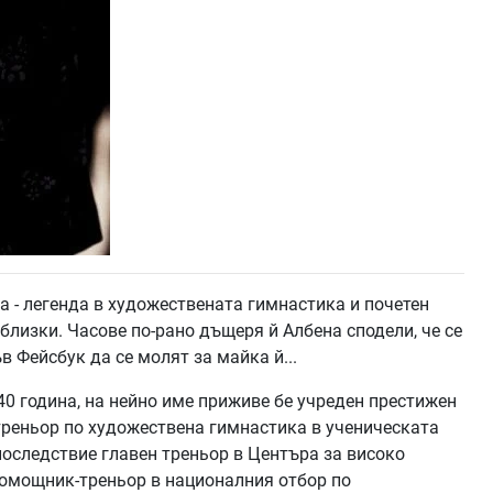
 - легенда в художествената гимнастика и почетен
лизки. Часове по-рано дъщеря й Албена сподели, че се
в Фейсбук да се молят за майка й...
40 година, на нейно име приживе бе учреден престижен
 треньор по художествена гимнастика в ученическата
последствие главен треньор в Центъра за високо
 помощник-треньор в националния отбор по