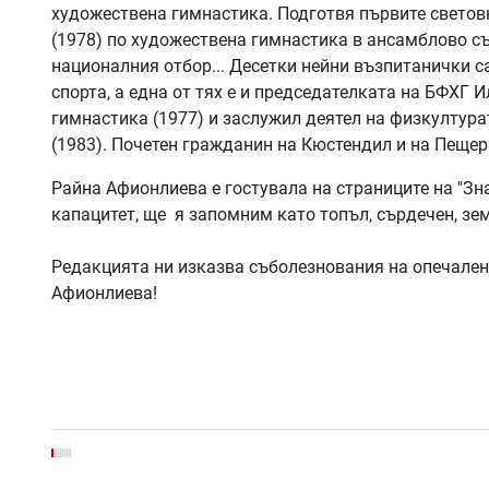
художествена гимнастика. Подготвя първите свето
(1978) по художествена гимнастика в ансамблово съ
националния отбор... Десетки нейни възпитанички с
спорта, а една от тях е и председателката на БФХГ
гимнастика (1977) и заслужил деятел на физкултурат
(1983). Почетен гражданин на Кюстендил и на Пещер
Райна Афионлиева е гостувала на страниците на "Зн
капацитет, ще я запомним като топъл, сърдечен, зе
Редакцията ни изказва съболезнования на опечален
Афионлиева!