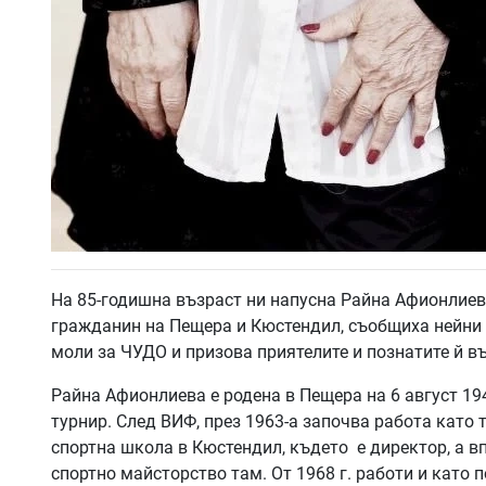
На 85-годишна възраст ни напусна Райна Афионлиева
гражданин на Пещера и Кюстендил, съобщиха нейни б
моли за ЧУДО и призова приятелите и познатите й въ
Райна Афионлиева е родена в Пещера на 6 август 19
турнир. След ВИФ, през 1963-а започва работа като
спортна школа в Кюстендил, където е директор, а в
спортно майсторство там. От 1968 г. работи и като