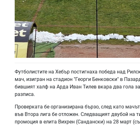
Футболистите на Хебър постигнаха победа над Рилск
мач, изигран на стадион "Георги Бенковски" в Пазар
бившият халф на Арда Иван Тилев вкара два гола за
разписа.
Проверката бе организирана бързо, след като мачъ
във Втора лига бе отложен. Следващият двубой на 
промоция в елита Вихрен (Сандански) на 28 март (съб