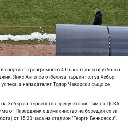
и спортист с разгромното 4:0 в контролен футболен
джик. Янко Ангелов отбеляза първия гол за Хебър,
 успеха, а нападателят Тодор Чаворски също се
т на Хебър за първенство срещу втория тим на ЦСКА
тима от Пазарджик е домакинство на борещия се за
ота) от 15:30 часа на стадион "Георги Бенковски".