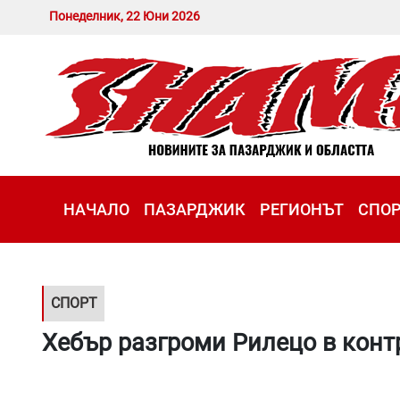
Понеделник, 22 Юни 2026
НАЧАЛО
ПАЗАРДЖИК
РЕГИОНЪТ
СПО
СПОРТ
Хебър разгроми Рилецо в конт