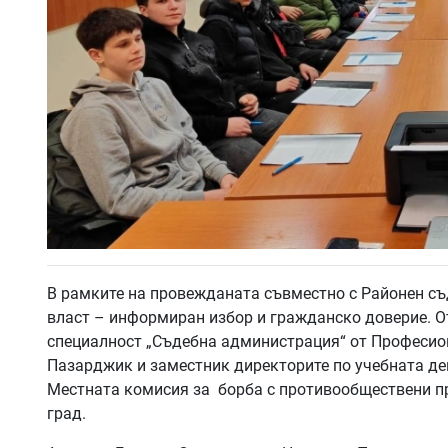
В рамките на провежданата съвместно с Районен с
власт – информиран избор и гражданско доверие. От
специалност „Съдебна администрация“ от Професио
Пазарджик и заместник директорите по учебната д
Местната комисия за борба с противообществени пр
град.