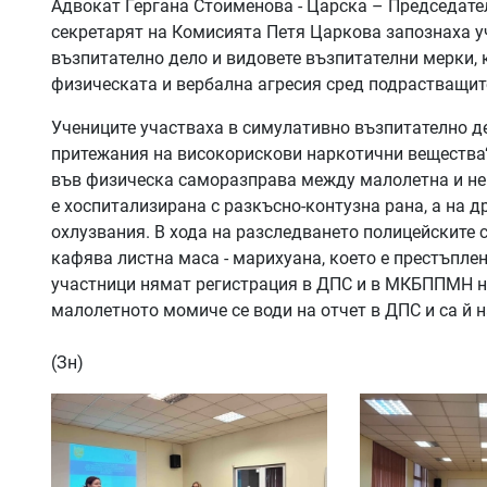
Адвокат Гергана Стоименова - Царска – Председател
секретарят на Комисията Петя Царкова запознаха уч
възпитателно дело и видовете възпитателни мерки, 
физическата и вербална агресия сред подрастващит
Учениците участваха в симулативно възпитателно де
притежания на високорискови наркотични вещества
във физическа саморазправа между малолетна и неп
е хоспитализирана с разкъсно-контузна рана, а на 
охлузвания. В хода на разследването полицейските 
кафява листна маса - марихуана, което е престъпление
участници нямат регистрация в ДПС и в МКБППМН не
малолетното момиче се води на отчет в ДПС и са й 
(Зн)