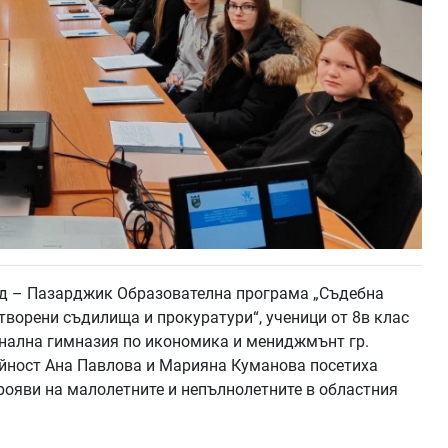
ъд – Пазарджик Образователна програма „Съдебна
ворени съдилища и прокуратури“, ученици от 8в клас
нална гимназия по икономика и мениджмънт гр.
ейност Ана Павлова и Марияна Куманова посетиха
ояви на малолетните и непълнолетните в областния