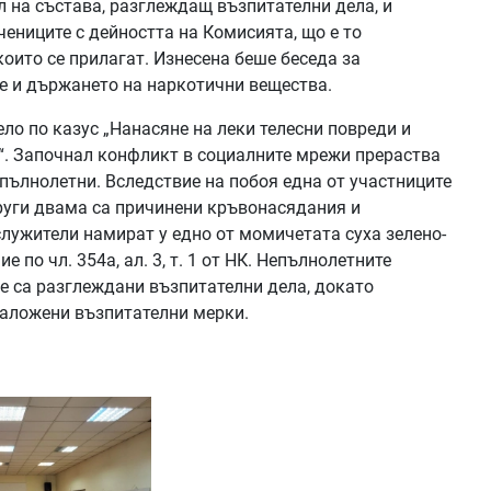
 на състава, разглеждащ възпитателни дела, и
ениците с дейността на Комисията, що е то
които се прилагат. Изнесена беше беседа за
е и държането на наркотични вещества.
ло по казус „Нанасяне на леки телесни повреди и
“. Започнал конфликт в социалните мрежи прераства
ълнолетни. Вследствие на побоя една от участниците
други двама са причинени кръвонасядания и
служители намират у едно от момичетата суха зелено-
 по чл. 354а, ал. 3, т. 1 от НК. Непълнолетните
 са разглеждани възпитателни дела, докато
наложени възпитателни мерки.