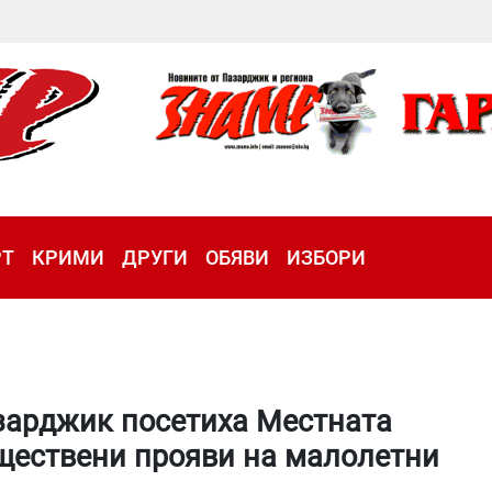
РТ
КРИМИ
ДРУГИ
ОБЯВИ
ИЗБОРИ
зарджик посетиха Местната
ществени прояви на малолетни