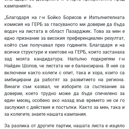
кампанията.
„Благодаря на г-н Бойко Борисов и Изпълнителната
комисия на ГЕРБ за гласуваното ми доверие да бъда
водач на листата в област Пазарджик. Това за мен е
едно признание за високия преференциален резултат,
който съм получавал през годините. Благодаря и на
всички структури и кметове на ГЕРБ, които застанаха
зад моята кандидатура. Напълно подкрепям г-н
Найден Шопов, че листата ни е балансирана. В нея са
включени както колеги с опит, така и хора, които са
амбицирани да работят за развитието на региона.
Винаги съм казвал, че изборите са състезание за
доверие, което трудно може да бъде спечелено за
един месец, особено ако назад във времето не си го
заслужил с действия и постъпки. Както за мен, така и
за колегите, знаете нашата кампания.
За разлика от другите партии, нашата листа е изцяло