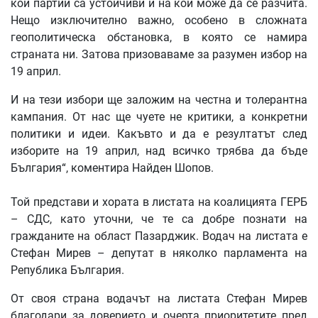
кои партии са устойчиви и на кои може да се разчита.
Нещо изключително важно, особено в сложната
геополитическа обстановка, в която се намира
страната ни. Затова призоваваме за разумен избор на
19 април.
И на тези избори ще заложим на честна и толерантна
кампания. От нас ще чуете не критики, а конкретни
политики и идеи. Какъвто и да е резултатът след
изборите на 19 април, над всичко трябва да бъде
България“, коментира Найден Шопов.
Той представи и хората в листата на коалицията ГЕРБ
– СДС, като уточни, че те са добре познати на
гражданите на област Пазарджик. Водач на листата е
Стефан Мирев – депутат в няколко парламента на
Република България.
От своя страна водачът на листата Стефан Мирев
благодари за доверието и очерта приоритетите пред