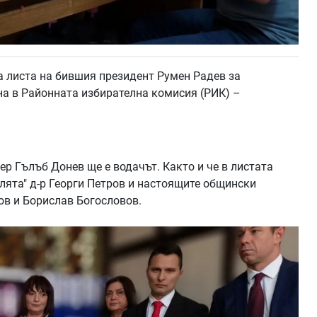
а листа на бившия президент Румен Радев за
а в Районната избирателна комисия (РИК) –
ер Гълъб Донев ще е водачът. Както и че в листата
олята" д-р Георги Петров и настоящите общински
в и Борислав Богословов.