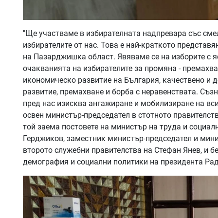
"Ще участваме в избирателната надпревара със смело
избирателите от нас. Това е най-краткото представя
на Пазарджишка област. Явяваме се на изборите с я
очакванията на избирателите за промяна - премахва
икономическо развитие на България, качествено и 
развитие, премахване и борба с неравенствата. Съзн
пред нас изисква ангажиране и мобилизиране на вси
освен министър-председател в стотното правителств
той заема постовете на министър на труда и социал
Герджиков, заместник министър-председател и мини
второто служебни правителства на Стефан Янев, и б
демография и социални политики на президента Рад