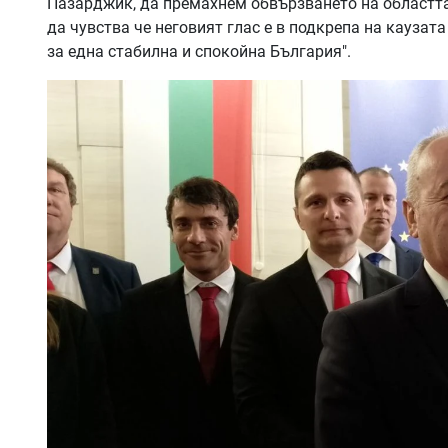
Пазарджик, да премахнем обвързването на областта
да чувства че неговият глас е в подкрепа на каузат
за една стабилна и спокойна България".