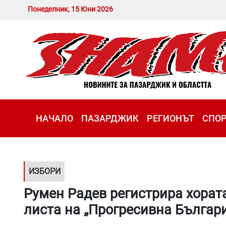
Понеделник, 15 Юни 2026
НАЧАЛО
ПАЗАРДЖИК
РЕГИОНЪТ
СПО
ИЗБОРИ
Румен Радев регистрира хората
листа на „Прогресивна Бълга