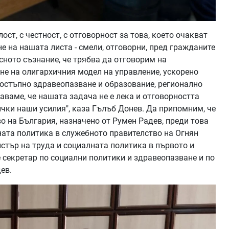
ст, с честност, с отговорност за това, което очакват
не на нашата листа - смели, отговорни, пред гражданите
сното съзнание, че трябва да отговорим на
не на олигархичния модел на управление, ускорено
достъпно здравеопазване и образование, регионално
аваме, че нашата задача не е лека и отговорността
чки наши усилия", каза Гълъб Донев. Да припомним, че
о на България, назначено от Румен Радев, преди това
ната политика в служебното правителство на Огнян
стър на труда и социалната политика в първото и
е секретар по социални политики и здравеопазване и по
ев.