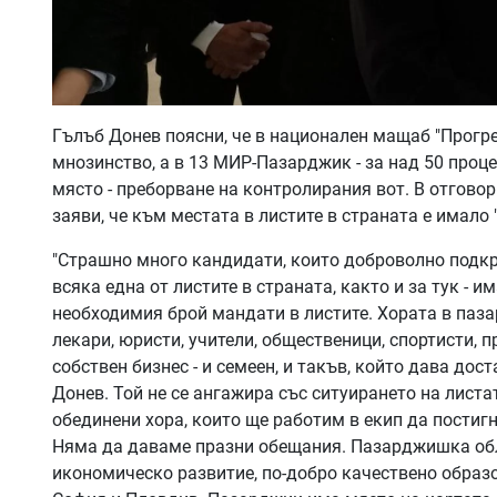
Гълъб Донев поясни, че в национален мащаб "Прогре
мнозинство, а в 13 МИР-Пазарджик - за над 50 процен
място - преборване на контролирания вот. В отгово
заяви, че към местата в листите в страната е имало
"Страшно много кандидати, които доброволно подкр
всяка една от листите в страната, както и за тук - 
необходимия брой мандати в листите. Хората в паз
лекари, юристи, учители, общественици, спортисти, 
собствен бизнес - и семеен, и такъв, който дава до
Донев. Той не се ангажира със ситуирането на листат
обединени хора, които ще работим в екип да постигн
Няма да даваме празни обещания. Пазарджишка обл
икономическо развитие, по-добро качествено образ