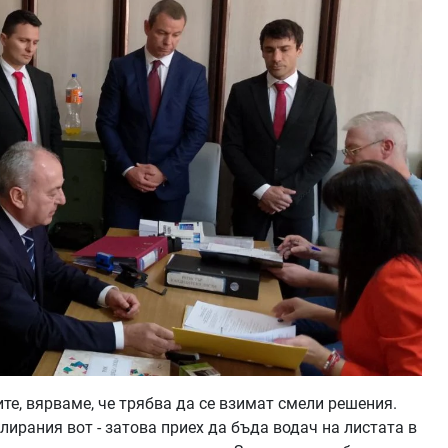
ите, вярваме, че трябва да се взимат смели решения.
олирания вот - затова приех да бъда водач на листата в