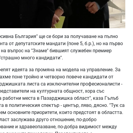
сивна България" ще се бори за получаване на пълно
та от депутатските мандати (поне 5, б.р.), но на първо
р на въпрос на "Знаме" бившият служебен премиер
 "страшно много кандидати".
епят идеята за промяна на модела на управление. За
имахме поне тройно и четворно повече кандидати от
арджишката листа са изключителни професионалисти -
представители на културната общност, хора със
ста работни места в Пазарджишка област", каза Гълъб
а в политическия спектър - център, ляво, дясно. "Тук са
ем основните приоритети, които предстоят в областта.
аст заслужава друго отношение, по-добро
ование и здравеопазване, по-добра видимост между