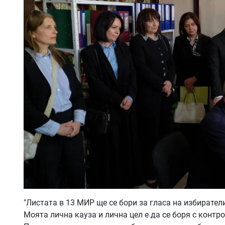
"Листата в 13 МИР ще се бори за гласа на избирател
Моята лична кауза и лична цел е да се боря с контр