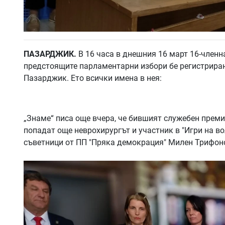
ПАЗАРДЖИК.
В 16 часа в днешния 16 март 16-членн
предстоящите парламентарни избори бе регистриран
Пазарджик. Ето всички имена в нея:
„Знаме“ писа още вчера, че бившият служебен преми
попадат още неврохирургът и участник в "Игри на в
съветници от ПП "Пряка демокрация" Милен Трифоно