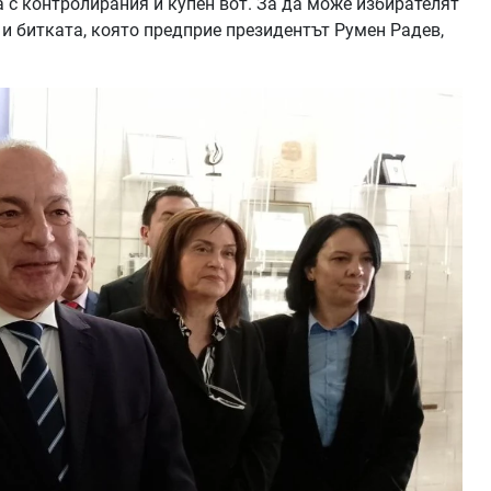
 с контролирания и купен вот. За да може избирателят
а и битката, която предприе президентът Румен Радев,