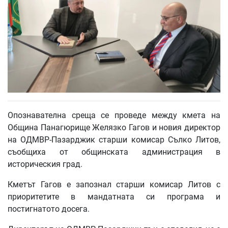
Опознавателна среща се проведе между кмета на
Община Панагюрище Желязко Гагов и новия директор
на ОДМВР-Пазарджик старши комисар Сълко Литов,
съобщиха от общинската администрация в
историческия град.
Кметът Гагов е запознал старши комисар Литов с
приоритетите в мандатната си програма и
постигнатото досега.