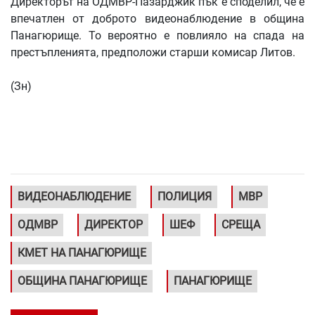
Директорът на ОДМВР-Пазарджик пък е споделил, че е
впечатлен от доброто видеонаблюдение в община
Панагюрище. То вероятно е повлияло на спада на
престъпленията, предположи старши комисар Литов.
(Зн)
ВИДЕОНАБЛЮДЕНИЕ
ПОЛИЦИЯ
МВР
ОДМВР
ДИРЕКТОР
ШЕФ
СРЕЩА
КМЕТ НА ПАНАГЮРИЩЕ
ОБЩИНА ПАНАГЮРИЩЕ
ПАНАГЮРИЩЕ