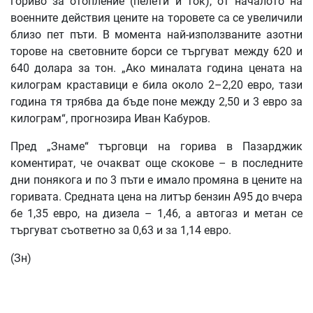
гориво за отопление (пелети и ток), от началото на
военните действия цените на торовете са се увеличили
близо пет пъти. В момента най-използваните азотни
торове на световните борси се търгуват между 620 и
640 долара за тон. „Ако миналата година цената на
килограм краставици е била около 2–2,20 евро, тази
година тя трябва да бъде поне между 2,50 и 3 евро за
килограм“, прогнозира Иван Кабуров.
Пред „Знаме“ търговци на горива в Пазарджик
коментират, че очакват още скокове – в последните
дни понякога и по 3 пъти е имало промяна в цените на
горивата. Средната цена на литър бензин А95 до вчера
бе 1,35 евро, на дизела – 1,46, а автогаз и метан се
търгуват съответно за 0,63 и за 1,14 евро.
(Зн)