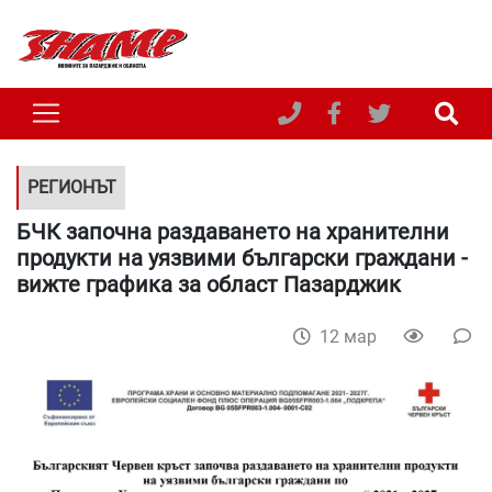
РЕГИОНЪТ
БЧК започна раздаването на хранителни
продукти на уязвими български граждани -
вижте графика за област Пазарджик
12 мар