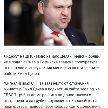
Лидерът на ДПС - Ново начало Делян Пеевски обяви,
че е подал сигнал в Софийска градска прокуратура
във връзка със служебния министър на вътрешните
работи Емил Дечев.
"Сигнализирах СГП за заявеното от служебния
министър Емил Дечев в подкаст на сайта sega.bg, че
ГДБОП трябва да ме разпита по донос, внесен от
отстранената за груби нарушения от Европейската
прокуратура Теодора Георгиева, за който донос вече