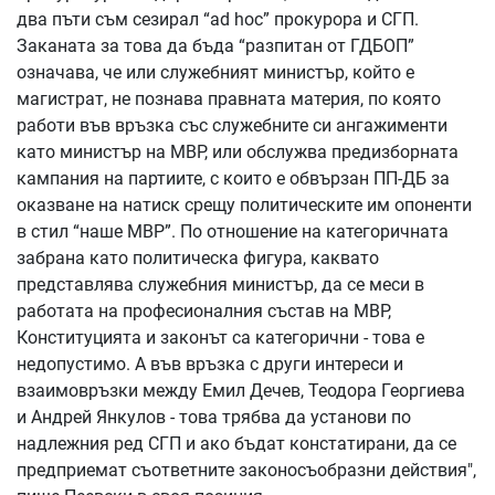
два пъти съм сезирал “ad hoc” прокурора и СГП.
Заканата за това да бъда “разпитан от ГДБОП”
означава, че или служебният министър, който е
магистрат, не познава правната материя, по която
работи във връзка със служебните си ангажименти
като министър на МВР, или обслужва предизборната
кампания на партиите, с които е обвързан ПП-ДБ за
оказване на натиск срещу политическите им опоненти
в стил “наше МВР”. По отношение на категоричната
забрана като политическа фигура, каквато
представлява служебния министър, да се меси в
работата на професионалния състав на МВР,
Конституцията и законът са категорични - това е
недопустимо. А във връзка с други интереси и
взаимовръзки между Емил Дечев, Теодора Георгиева
и Андрей Янкулов - това трябва да установи по
надлежния ред СГП и ако бъдат констатирани, да се
предприемат съответните законосъобразни действия",