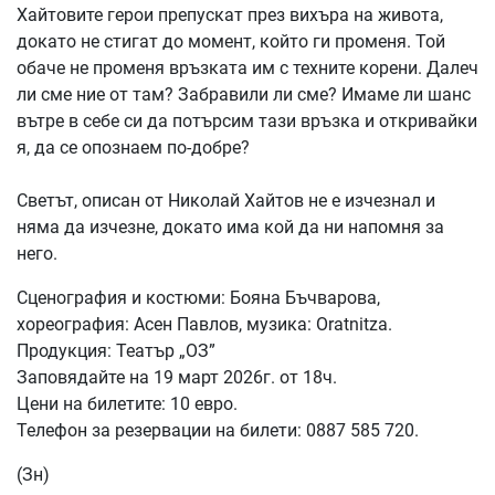
Хайтовите герои препускат през вихъра на живота,
докато не стигат до момент, който ги променя. Той
обаче не променя връзката им с техните корени. Далеч
ли сме ние от там? Забравили ли сме? Имаме ли шанс
вътре в себе си да потърсим тази връзка и откривайки
я, да се опознаем по-добре?
Светът, описан от Николай Хайтов не е изчезнал и
няма да изчезне, докато има кой да ни напомня за
него.
Сценография и костюми: Бояна Бъчварова,
хореография: Асен Павлов, музика: Oratnitza.
Продукция: Театър „ОЗ”
Заповядайте на 19 март 2026г. от 18ч.
Цени на билетите: 10 евро.
Телефон за резервации на билети: 0887 585 720.
(Зн)