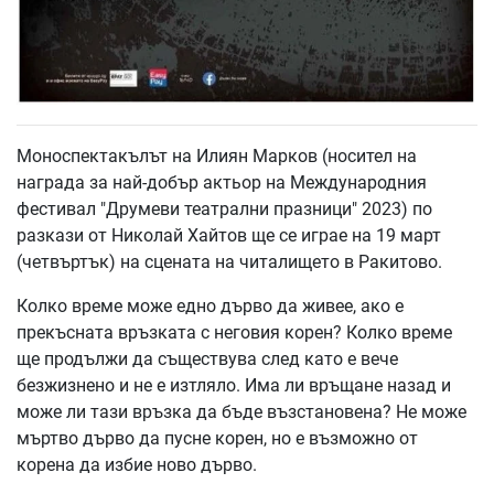
Моноспектакълът на Илиян Марков (носител на
награда за най-добър актьор на Международния
фестивал "Друмеви театрални празници" 2023) по
разкази от Николай Хайтов ще се играе на 19 март
(четвъртък) на сцената на читалището в Ракитово.
Колко време може едно дърво да живее, ако е
прекъсната връзката с неговия корен? Колко време
ще продължи да съществува след като е вече
безжизнено и не е изтляло. Има ли връщане назад и
може ли тази връзка да бъде възстановена? Не може
мъртво дърво да пусне корен, но е възможно от
корена да избие ново дърво.