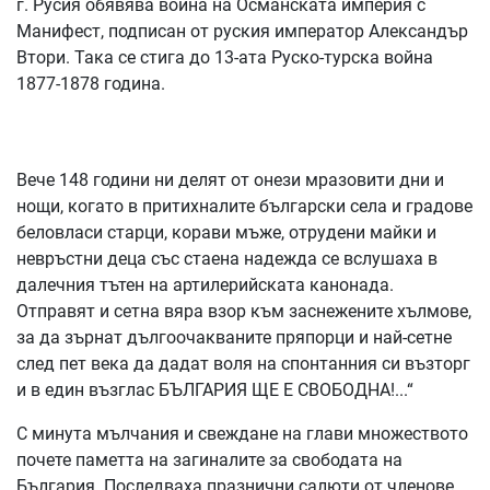
г. Русия обявява война на Османската империя с
Манифест, подписан от руския император Александър
Втори. Така се стига до 13-ата Руско-турска война
1877-1878 година.
Вече 148 години ни делят от онези мразовити дни и
нощи, когато в притихналите български села и градове
беловласи старци, корави мъже, отрудени майки и
невръстни деца със стаена надежда се вслушаха в
далечния тътен на артилерийската канонада.
Отправят и сетна вяра взор към заснежените хълмове,
за да зърнат дългоочакваните пряпорци и най-сетне
след пет века да дадат воля на спонтанния си възторг
и в един възглас БЪЛГАРИЯ ЩЕ Е СВОБОДНА!...“
С минута мълчания и свеждане на глави множеството
почете паметта на загиналите за свободата на
България. Последваха празнични салюти от членове