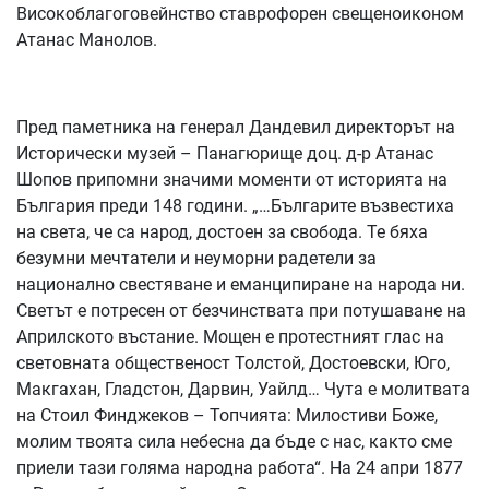
Високоблагоговейнство ставрофорен свещеноиконом
Атанас Манолов.
Пред паметника на генерал Дандевил директорът на
Исторически музей – Панагюрище доц. д-р Атанас
Шопов припомни значими моменти от историята на
България преди 148 години. „…Българите възвестиха
на света, че са народ, достоен за свобода. Те бяха
безумни мечтатели и неуморни радетели за
национално свестяване и еманципиране на народа ни.
Светът е потресен от безчинствата при потушаване на
Априлското въстание. Мощен е протестният глас на
световната общественост Толстой, Достоевски, Юго,
Макгахан, Гладстон, Дарвин, Уайлд… Чута е молитвата
на Стоил Финджеков – Топчията: Милостиви Боже,
молим твоята сила небесна да бъде с нас, както сме
приели тази голяма народна работа“. На 24 апри 1877