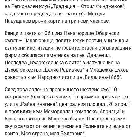
на Регионален клуб „Традиция – Стоил Финджеков“,
след което председателят на клуба Методи
Навущанов връчи карти на три нови членове.
Венци и цветя от Община Панагюрище, Общински
съвет – Панагюрище, политически партии, училища и
културни институции, неправителствени организации и
фирми обсипаха паметника на ген. Дандевил.
Последва „Възрожденска сюита“ в изпълнение на
Духов оркестър „Делчо Радивчев“ и Младежки духов
оркестър към Народно читалище „Виделина-1865“.
След това започна празничното шествие със110-
метровото българско знаме. То премина през част от
улица „Райна Княгиня", централния площад „20 април"
и продължи към Мемориален комплекс „Априлци" и
беше положено на Маньово бърдо. През това време
звучаха част от вечните песни на Родината ни, една от
които „Моя страна, моя България“.