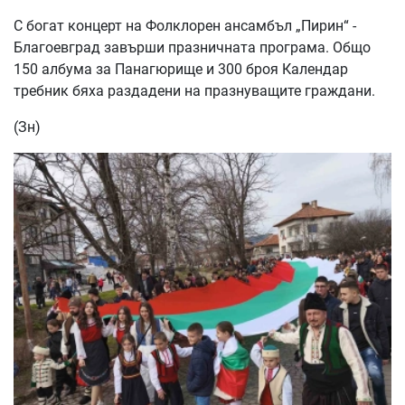
С богат концерт на Фолклорен ансамбъл „Пирин“ -
Благоевград завърши празничната програма. Общо
150 албума за Панагюрище и 300 броя Календар
требник бяха раздадени на празнуващите граждани.
(Зн)