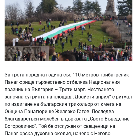
За трета поредна година със 110-метров трибагреник
Панагюрище тържествено отбеляза Националния
празник на България – Трети март. Честването
започна сутринта на площад „Двайсти април“ с ритуал
по издигане на българския трикольор от кмета на
Община Панагюрище Желязко Гагов. Последва
благодарствен молебен в църквата „Свето Въведение
Богородично“. Той бе отслужен от свещеници на
Панагюрска духовна околия, начело с Негово