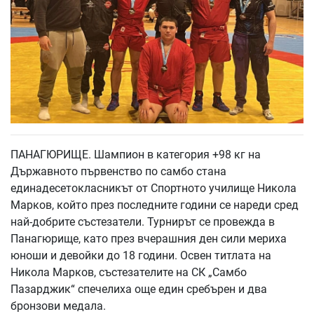
ПАНАГЮРИЩЕ. Шампион в категория +98 кг на
Държавното първенство по самбо стана
единадесетокласникът от Спортното училище Никола
Марков, който през последните години се нареди сред
най-добрите състезатели. Турнирът се провежда в
Панагюрище, като през вчерашния ден сили мериха
юноши и девойки до 18 години. Освен титлата на
Никола Марков, състезателите на СК „Самбо
Пазарджик“ спечелиха още един сребърен и два
бронзови медала.