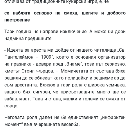
отличава от традиционните кукерски игри, е, че
се
набляга
основно
на
смеха
,
шегите
и
доброто
настроение
Тази година не направи изключение. А може би дори
надмина предишните.
- Идеята за ареста ми дойде от нашето читалище „Св.
Пантелеймон – 1909“, което е основния организатор
на празника - довери пред „Знаме“, този път сериозно,
кметът Стоил Фърцов. – Момичетата от състава бяха
решили да се облекат като полицайки и решихме аз да
съм арестанта. Влязох в тази роля с широка усмивка,
защото бях сигурен, че присъстващите много ще се
забавляват. Така и стана, малки и големи се смяха от
сърце.
Неговата роля далеч не бе единственият „инфарктен
момент“ във вчерашната веселба.