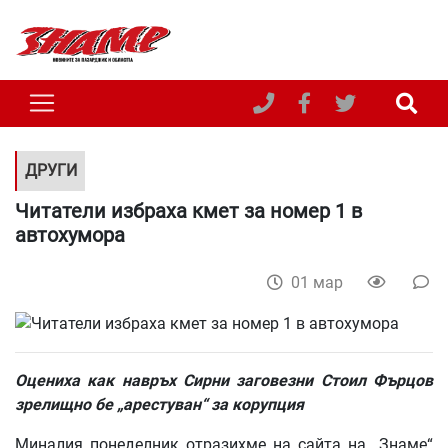
ДРУГИ
Читатели избраха кмет за номер 1 в
автохумора
01 мар
Оцениха как навръх
Сирни
заговезни
Стоил
Фърцов
зрелищно
бе
„
арестуван
“
за
корупция
Миналия понеделник отразихме на сайта на „Знаме“