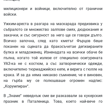
милиционери и войници, включително от гранични
войски.
Ужким-ареста в разгара на маскарада предизвика у
събралото се множество залпове смях, дюдюкания и
закачки, и със сигурност за него ще се говори дълго.
Всичко започна, след като кметът Фърцов беше
поканен на сцената да бракосъчетае дегизираните
булка и младоженец. Изненадата на всички обаче бе
пълна, когато той излезе от специално осигурената
УАЗ-ка не с костюм, а със затворнически одежди,
включително тюрмаджийско кепе, и верига с гюлле на
крака. И за да няма никакво съмнение, че е виновен,
на гърба му се полюшваше огромен надпис:
„Корумпиран“.
В „Знаме“ неведнъж сме ви разказвали за кукерския
празник в Паталеница. Това, което най-вече го