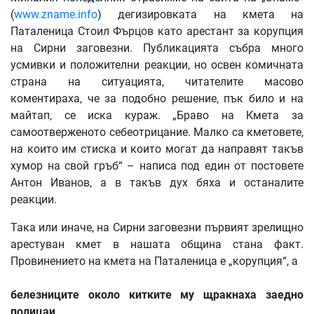
(
www.zname.info
) дегизировката на кмета на
Паталеница Стоил Фърцов като арестант за корупция
на Сирни заговезни. Публикацията събра много
усмивки и положителни реакции, но освен комичната
страна на ситуацията, читателите масово
коментираха, че за подобно решение, пък било и на
майтап, се иска кураж. „Браво на Кмета за
самоотверженото себеотрицание. Малко са кметовете,
на които им стиска и които могат да направят такъв
хумор на свой гръб“ – написа под един от постовете
Антон Иванов, а в такъв дух бяха и останалите
реакции.
Така или иначе, на Сирни заговезни първият зрелищно
арестуван кмет в нашата община стана факт.
Провинението на кмета на Паталеница е „корупция“, а
белезниците
около
китките
му
щракнаха
заедно
полицаи
,