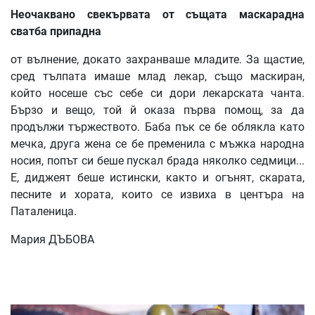
Неочаквано
свекървата
от
същата
маскарадна
сватба
припадна
от вълнение, докато захранваше младите. За щастие,
сред тълпата имаше млад лекар, също маскиран,
който носеше със себе си дори лекарската чанта.
Бързо и вещо, той й оказа първа помощ, за да
продължи тържеството. Баба пък се бе облякла като
мечка, друга жена се бе пременила с мъжка народна
носия, попът си беше пускал брада няколко седмици...
Е, диджеят беше истински, както и огънят, скарата,
песните и хората, които се извиха в центъра на
Паталеница.
Мария ДЪБОВА