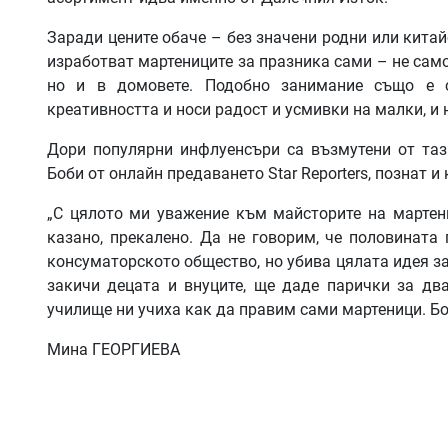
Заради цените обаче – без значени родни или китайс
изработват мартениците за празника сами – не само
но и в домовете. Подобно занимание също е с
креативността и носи радост и усмивки на малки, и 
Дори популярни инфлуенсъри са възмутени от таз
Боби от онлайн предаването Star Reporters, познат и
„С цялото ми уважение към майсторите на мартени
казано, прекалено. Да не говорим, че половината 
консуматорското общество, но убива цялата идея за 
закичи децата и внуците, ще даде парички за два
училище ни учиха как да правим сами мартеници. Б
Мина ГЕОРГИЕВА