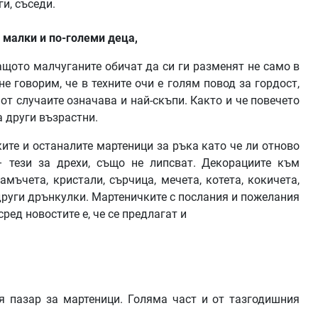
и, съседи.
 малки и по-големи деца,
ащото малчуганите обичат да си ги разменят не само в
не говорим, че в техните очи е голям повод за гордост,
 от случаите означава и най-скъпи. Както и че повечето
а други възрастни.
ите и останалите мартеници за ръка като че ли отново
– тези за дрехи, също не липсват. Декорациите към
мъчета, кристали, сърчица, мечета, котета, кокичета,
други дрънкулки. Мартеничките с послания и пожелания
ред новостите е, че се предлагат и
я пазар за мартеници. Голяма част и от тазгодишния