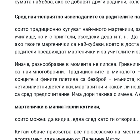
сумата набъбва, ако се добавят други роднини, колег
Сред най-неприятно изненаданите са родителите на
които традиционно купуват най-много мартеници, з
училище, но и с приятели, съседски деца и т. н. Да 
ако твоите мартенички са най-хубави, което в доста
родители предвиждат мартенички и за учителите и з
Иначе, разнообразие в момента не липсва. Гривничк
са най-многобройни. Традиционните в миналото 
конците и фините плетива са безброй – мъниста, ка
четирилистни детелинки, маргаритки и какви ли не 
са сред предпочитание. Има дори такива с имена. А с
мартенички в миниатюрни кутийки,
които можеш да видиш, едва след като ги отвориш.
Китай обаче присъства все по-осезаемо на местни
асортимент идва именно от Далечния Изток.