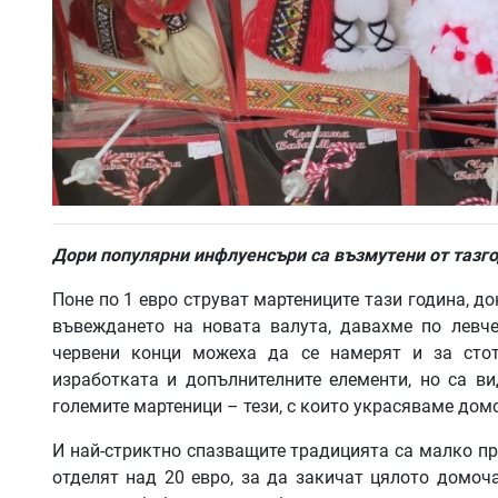
Дори популярни инфлуенсъри са възмутени от тазг
Поне по 1 евро струват мартениците тази година, до
въвеждането на новата валута, давахме по левче
червени конци можеха да се намерят и за стот
изработката и допълнителните елементи, но са ви
големите мартеници – тези, с които украсяваме домо
И най-стриктно спазващите традицията са малко пр
отделят над 20 евро, за да закичат цялото домоча