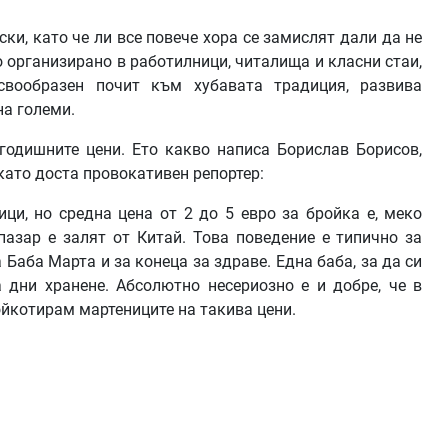
ки, като че ли все повече хора се замислят дали да не
 организирано в работилници, читалища и класни стаи,
вообразен почит към хубавата традиция, развива
на големи.
годишните цени. Ето какво написа Борислав Борисов,
 като доста провокативен репортер:
ци, но средна цена от 2 до 5 евро за бройка е, меко
пазар е залят от Китай. Това поведение е типично за
Баба Марта и за конеца за здраве. Една баба, за да си
 дни хранене. Абсолютно несериозно е и добре, че в
ойкотирам мартениците на такива цени.