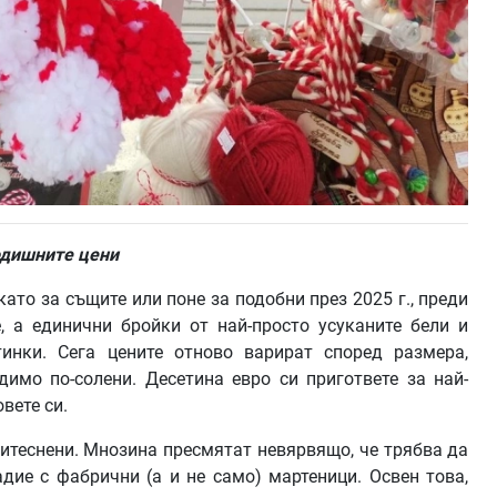
одишните цени
като за същите или поне за подобни през 2025 г., преди
, а единични бройки от най-просто усуканите бели и
инки. Сега цените отново варират според размера,
димо по-солени. Десетина евро си пригответе за най-
вете си.
итеснени. Мнозина пресмятат невярвящо, че трябва да
дие с фабрични (а и не само) мартеници. Освен това,