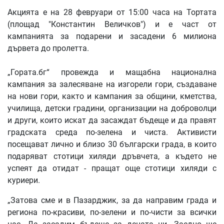
Акцията е на 28 февруари от 15:00 часа на Тортата
(площад "Константин Величков") и е част от
кампанията за подарени и засадени 6 милиона
дървета до пролетта.
„Гората.бг“ провежда и мащабна национална
кампания за залесяване на изгорели гори, създаване
на нови гори, както и кампания за общини, кметства,
училища, детски градини, организации на доброволци
и други, които искат да засаждат бъдеще и да правят
градската среда по-зелена и чиста. Активисти
посещават лично и близо 30 български града, в които
подаряват стотици хиляди дръвчета, а където не
успеят да отидат - пращат още стотици хиляди с
куриери.
„Затова сме и в Пазарджик, за да направим града и
региона по-красиви, по-зелени и по-чисти за всички