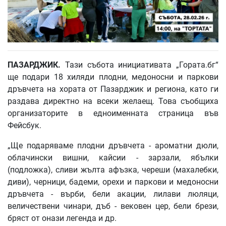
ПАЗАРДЖИК
.
Тази събота инициативата „Гората.бг“
ще подари 18 хиляди плодни, медоносни и паркови
дръвчета на хората от Пазарджик и региона, като ги
раздава директно на всеки желаещ. Това съобщиха
организаторите в едноименната страница във
Фейсбук.
„Ще подаряваме плодни дръвчета - ароматни дюли,
облачински вишни, кайсии - зарзали, ябълки
(подложка), сливи жълта афъзка, череши (махалебки,
диви), черници, бадеми, орехи и паркови и медоносни
дръвчета - върби, бели акации, лилави люляци,
величествени чинари, дъб - вековен цер, бели брези,
бряст от онази легенда и др.