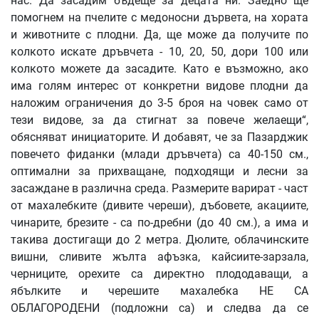
нас. Да засадим бъдеще за децата ни. Заедно ще
помогнем на пчелите с медоносни дървета, на хората
и животните с плодни. Да, ще може да получите по
колкото искате дръвчета - 10, 20, 50, дори 100 или
колкото можете да засадите. Като е възможно, ако
има голям интерес от конкретни видове плодни да
наложим ограничения до 3-5 броя на човек само от
тези видове, за да стигнат за повече желаещи“,
обясняват инициаторите. И добавят, че за Пазарджик
повечето фиданки (млади дръвчета) са 40-150 см.,
оптимални за прихващане, подходящи и лесни за
засаждане в различна среда. Размерите варират - част
от махалебките (дивите череши), дъбовете, акациите,
чинарите, брезите - са по-дребни (до 40 см.), а има и
такива достигащи до 2 метра. Дюлите, облачинските
вишни, сливите жълта афъзка, кайсиите-зарзала,
черниците, орехите са директно плододаващи, а
ябълките и черешите махалебка НЕ СА
ОБЛАГОРОДЕНИ (подложни са) и следва да се