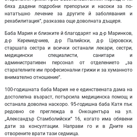
бяха дадени подробни препоръки и насоки за по-
нататъшно лечение за другите й заболявания и
рехабилитация“, разказва още доволната дъщеря.
Баба Мария и близките й благодарят на д-р Маринков,
д-р Керемедчиев, д-р Палийски, д-р Церовски,
старшата сестра и всички останали лекари, сестри,
медицински специалисти, санитари и
административен персонал от отделението „за
старателните им професионални грижи и за хуманното
внимателно отношение“.
100-годишната баба Мария не е единствената дама на
достолепна възраст, потърсила медицинска помощ и
останала доволна наскоро. 95-годишна баба Катя пък
редовно се преглежда в Онкоцентъра на ул.
„Александър Стамболийски“ 16, когато има обявени
дати за консултации. Направи го и в Дните на
отворените врати тази седмица.