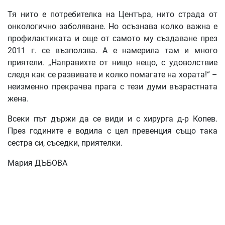
Тя нито е потребителка на Центъра, нито страда от
онкологично заболяване. Но осъзнава колко важна е
профилактиката и още от самото му създаване през
2011 г. се възползва. А е намерила там и много
приятели. „Направихте от нищо нещо, с удоволствие
следя как се развивате и колко помагате на хората!“ –
неизменно прекрачва прага с тези думи възрастната
жена.
Всеки път държи да се види и с хирурга д-р Копев.
През годините е водила с цел превенция също така
сестра си, съседки, приятелки.
Мария ДЪБОВА