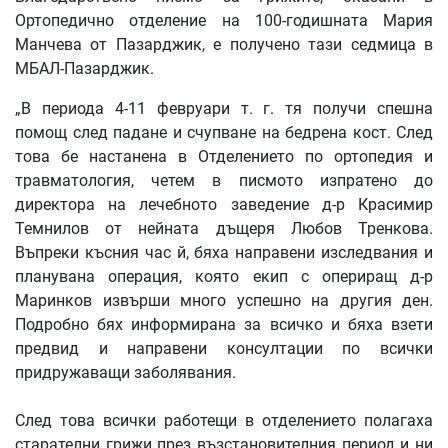
Ортопедично отделение на 100-годишната Мария
Манчева от Пазарджик, е получено тази седмица в
МБАЛ-Пазарджик.
„В периода 4-11 февруари т. г. тя получи спешна
помощ след падане и счупване на бедрена кост. След
това бе настанена в Отделението по ортопедия и
травматология, четем в писмото изпратено до
директора на лечебното заведение д-р Красимир
Темнилов от нейната дъщеря Любов Тренкова.
Въпреки късния час й, бяха направени изследвания и
планувана операция, която екип с опериращ д-р
Маринков извърши много успешно на другия ден.
Подробно бях информирана за всичко и бяха взети
предвид и направени консултации по всички
придружаващи заболявания.
След това всички работещи в отделението полагаха
старателни грижи през възстановителния период и ни