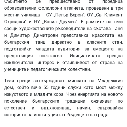
Събитието бе предшествано от поредица
образователни фолклорни ателиета, проведени в три
местни училища – СУ „Петър Берон“, ОУ „Св. Климент
Охридски“ и НУ „Васил Друмев“. В рамките на тези
срещи художествените ръководители на състава Таня
и Димитър Димитрови представиха красотата на
българския танц директно в класните стаи,
подготвяйки младата аудитория за емоцията на
предстоящия спектакъл. Инициативата срещна
изключителен интерес и отзивчивост от страна на
учениците и педагогическите колективи.
Тези срещи затвърждават мисията на Младежкия
дом, който вече 55 години служи като мост между
изкуството и младите хора. Чрез енергията на новото
поколение българските традиции оживяват по
естествен и вдъхновяващ начин, свързвайки
историята на институцията с бъдещето на града.