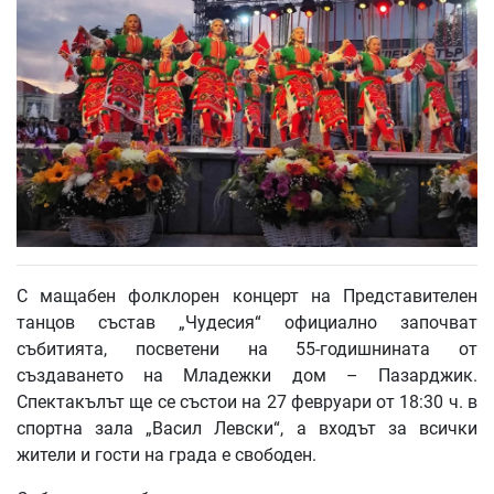
С мащабен фолклорен концерт на Представителен
танцов състав „Чудесия“ официално започват
събитията, посветени на 55-годишнината от
създаването на Младежки дом – Пазарджик.
Спектакълът ще се състои на 27 февруари от 18:30 ч. в
спортна зала „Васил Левски“, а входът за всички
жители и гости на града е свободен.