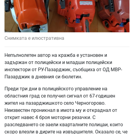
Снимката е илюстративна
Непълнолетен автор на кражба е установен и
задържан от полицейски и младши полицейски
инспектори от РУ-Пазарджик, съобщиха от ОД МВР-
Пазарджик в дневния си бюлетин.
Преди три дни в полицейското управление на
областния град се получил сигнал от 67-годишен
жител на пазарджишкото село Черногорово.
Неизвестен проникнал в имота му и откраднал от
открит навес 4 броя моторни резачки. С
разследването се заели кварталните полицаи, които
скоро влезли в дирите на извършителя. Оказало се, че