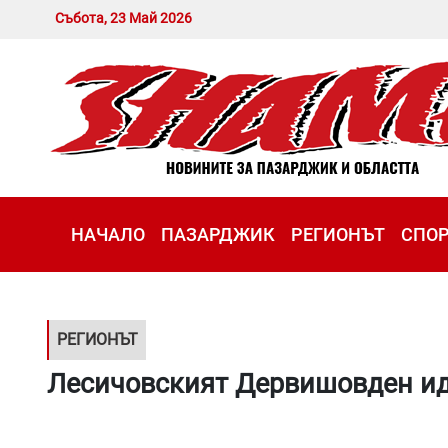
Събота, 23 Май 2026
НАЧАЛО
ПАЗАРДЖИК
РЕГИОНЪТ
СПО
РЕГИОНЪТ
Лесичовският Дервишовден ид