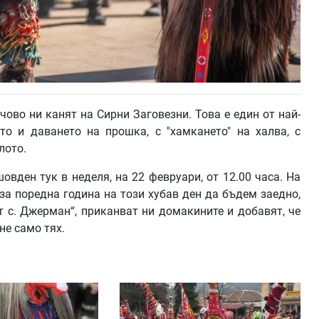
ово ни канят на Сирни Заговезни. Това е един от най-
то и даването на прошка, с "хамкането" на халва, с
лото.
вден тук в неделя, на 22 февруари, от 12.00 часа. На
за поредна година на този хубав ден да бъдем заедно,
 с. Джерман“, приканват ни домакините и добавят, че
не само тях.