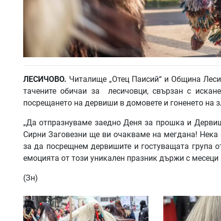
ЛЕСИЧОВО
.
Читалище „Отец Паисий“ и Община Лесич
тачените обичаи за лесичовци, свързан с искане
посрещането на дервиши в домовете и гоненето на з
„Да отпразнуваме заедно Деня за прошка и Дервишо
Сирни Заговезни ще ви очакваме на мегдана! Нека 
за да посрещнем дервишите и гостуващата група от
емоцията от този уникален празник държи с месеци 
(Зн)