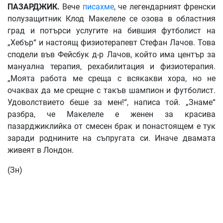
ПАЗАРДЖИК
.
Вече
писахме
, че легендарният френски
полузащитник Клод Макелеле се озова в областния
град и потърси услугите на бившия футболист на
„Хебър“ и настоящ физиотерапевт Стефан Лачов. Това
сподели във Фейсбук д-р Лачов, който има център за
мануална терапия, рехабилитация и физиотерапия.
„Моята работа ме среща с всякакви хора, но не
очаквах да ме срещне с такъв шампион и футболист.
Удоволствието беше за мен!“, написа той. „Знаме“
разбра, че Макелеле е женен за красива
пазарджиклийка от смесен брак и понастоящем е тук
заради роднините на съпругата си. Иначе двамата
живеят в Лондон.
(Зн)