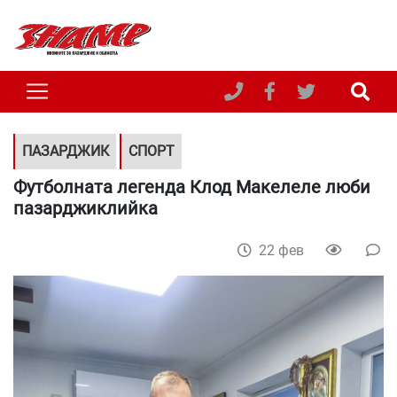
ПАЗАРДЖИК
СПОРТ
Футболната легенда Клод Макелеле люби
пазарджиклийка
22 фев