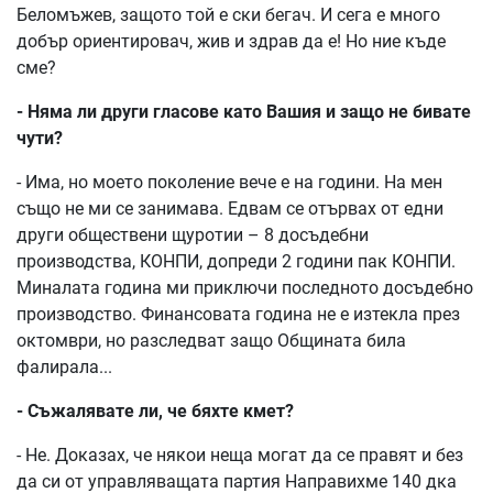
Беломъжев, защото той е ски бегач. И сега е много
добър ориентировач, жив и здрав да е! Но ние къде
сме?
- Няма ли други гласове като Вашия и защо не бивате
чути?
- Има, но моето поколение вече е на години. На мен
също не ми се занимава. Едвам се отървах от едни
други обществени щуротии – 8 досъдебни
производства, КОНПИ, допреди 2 години пак КОНПИ.
Миналата година ми приключи последното досъдебно
производство. Финансовата година не е изтекла през
октомври, но разследват защо Общината била
фалирала...
- Съжалявате ли, че бяхте кмет?
- Не. Доказах, че някои неща могат да се правят и без
да си от управляващата партия Направихме 140 дка