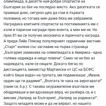
олимпиада, в десетте най-добри спортисти на
България аз бях на последно място. Ако десетката се
правеше днес, сигурно щях да съм в първата
половина, но тогава мен даже бяха ме забравили.
Наградиха елитните спортисти за постиженията им с
коли и парични награди през есента, а мен ме не. Но
през 81-ва си получих москвича и паричната награда.
А преди Лейк Плесид популярният седмичник вестник
„Старт“ излезе със заглавие на първа страница
„България заминава на олимпиадата в Америка - една
голяма надежда и нищо повече“. Само че не бях аз
надеждата, нали се сещате. Докато бягах по
дистанцията, министър Мартински от ЦС на БСФС,
който беше водач на групата, ми подвикваше: „Иване,
орден ще ти дадеме!“, „Волгата те чака на аерогарата!“
(смее се, б.р.). С такива окуражителни възгласи ме
ободряваше и ми вдъхваше вяра, но разбира се, и с
викове „Напред за България!, „Напред за родината!“.
Защото младите може и да не вярват, но нашето