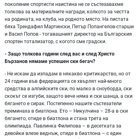
поколение спортисти наистина не се състезавахме
толкова за материалните награди, колкото за честта
на родината, на клуба, на родното място. На пистата
бяха Трендафил Мартински, Петър Попангелов-старши
и Васил Попов - тогавашният директор на Българския
спортен тотализатор, с когото сме градски.
- Защо толкова години след вас и след Христо
Бързанов нямаме успешен ски бегач?
- Не искам да изпадам в някакво критикарство, но от
24 години във федерацията се хвърлят най-много
средства в алпийските ски, по малко в сноуборда, ски
скокът се изгуби, защото вече няма и ски шанца, а ски
бягането е сирак. Постепенно нашите състезатели
преминаха в биатлона. Ето – Никулчина – 28-а в ски
бягането, отиде в биатлона и стана трета на
олимпиада. Павлинка Филипова – в десетката за
девойки влезе веднъж, отиде в биатлона – с един