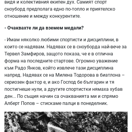
видя и колективния екипен дух. Самият спорт
сноуборд предполага едно по-топло и приятелско
отношение и между конкурентите.
- Очаквахте ли да вземем медали?
- Имам няколко любими спортисти и дисциплини, в
които се надявам. Надявах се в сноуборда най-вече за
Тервел Замфиров, защото показа, че е в отлична
форма на последните стартове. Огромно уважение
към Радо Янков, който извлече тази дисциплина
напред. Надявах се на Милена Тодорова в биатлона –
сериозен фактор е, и ако Господ бе българин и тя
постигнеше нули, а другите спортистки нямаха хубав
ден... По същия начин са очакванията ми и спрямо
Алберт Попов – стискаме палци в понеделник.