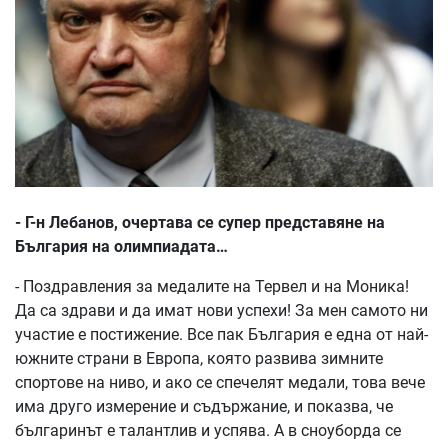
- Г-н Лебанов, очертава се супер представяне на
България на олимпиадата…
- Поздравления за медалите на Тервел и на Моника!
Да са здрави и да имат нови успехи! За мен самото ни
участие е постижение. Все пак България е една от най-
южните страни в Европа, която развива зимните
спортове на ниво, и ако се спечелят медали, това вече
има друго измерение и съдържание, и показва, че
българинът е талантлив и успява. А в сноуборда се