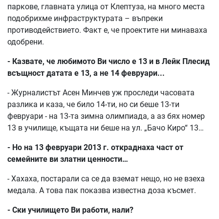
паркове, главната улица от Клептуза, на много места
подобрихме инфраструктурата – въпреки
противодействието. Факт е, че проектите ни минаваха
одобрени.
- Казвате, че любимото Ви число е 13 и в Лейк Плесид
всъщност датата е 13, а не 14 февруари...
- Журналистът Асен Минчев уж проследи часовата
разлика и каза, че било 14-ти, но си беше 13-ти
февруари - на 13-та зимна олимпиада, а аз бях номер
13 в училище, къщата ни беше на ул. „Бачо Киро“ 13…
- Но на 13 февруари 2013 г. откраднаха част от
семейните ви златни ценности…
- Хахаха, постарали са се да вземат нещо, но не взеха
медала. А това пак показва известна доза късмет.
- Ски училището Ви работи, нали?