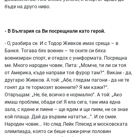
бъде на друго ниво.
- В България са Ви посрещнали като герой.
- О, разбира се. И с Тодор Живков имах среща – в
Банкя. Тогава бях военен – те ските си бяха
военизиран спорт, и отидох с униформата. Посрещна
ме. Много народен човек. Пита: „Момче, ти ли си тоя
от Америка, къде направи тоя фурор там?“. Викам - да,
другарю Живков. А той: „Абе, гледам пагони - да не те
гонят да те тормозят военните? Я ми кажи?“.
Отвръщам: „Не, бе, всичко е нормално“. А той: „Ако
имаш проблем, обади се! Я ела сега, там има една
зала, с ядене и пиене – ще ядем и ще пием, не се знае
кой плаща. Дай да вървим нататък…“. И се смее.
Народен човек… Но след Лейк Плесид и московската
олимпиада, която си беше кажи-речи половин