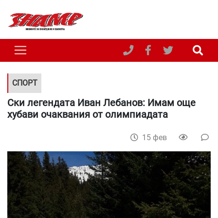
СПОРТ
Ски легендата Иван Лебанов: Имам още
хубави очаквания от олимпиадата
15 фев