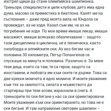
изстрел щеше да стане олимпийска шампионка.
Треньори, специалисти и цели клубове, дето има една
дума, масово се преместиха в биатлона. Канят ме на
състезания – даже пред моята вила на Юндола се
провеждат, аз не ходя. Казал съм им, че аз на
погребения не ходя. По мое време имаше лекар, имаше
масажист, имаше всякакво обезпечаване – защото
тази дисциплина е циклична, не е техническа, както
сноуборда и алпийските ски. Аз ако бягам час и
половина 30 километра, Петър Попангелов се
спускаше за минута и половина. Различно е. За мене
тези деца, които са там, те са герои, защото са
изоставени, и любовта им към ските ги държи. Това са
две крехки момчета и едно момиче. И моите уважения
към тях за смелостта, силата и мъжеството да
стартираш при тези асове, израснали в снега. А
треньорите по ски бягане у нас са ски ориентировачи.
Моите уважения към ски ориентирането, но това не е
ски бягане. И там направихме световен шампион –