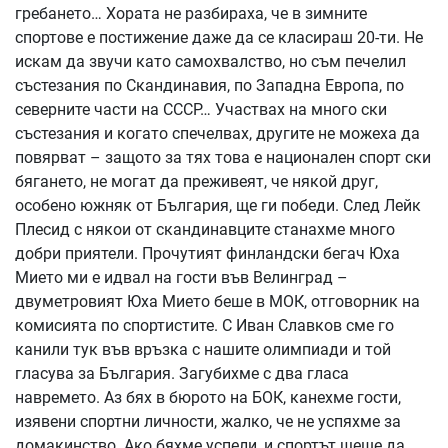
гребането… Хората не разбираха, че в зимните
спортове е постижение даже да се класираш 20-ти. Не
искам да звучи като самохвалство, но съм печелил
състезания по Скандинавия, по Западна Европа, по
северните части на СССР… Участвах на много ски
състезания и когато спечелвах, другите не можеха да
повярват – защото за тях това е национален спорт ски
бягането, не могат да преживеят, че някой друг,
особено южняк от България, ще ги победи. След Лейк
Плесид с някои от скандинавците станахме много
добри приятели. Прочутият финландски бегач Юха
Мието ми е идвал на гости във Велинград –
двуметровият Юха Мието беше в МОК, отговорник на
комисията по спортистите. С Иван Славков сме го
канили тук във връзка с нашите олимпиади и той
гласува за България. Загубихме с два гласа
навремето. Аз бях в бюрото на БОК, канехме гости,
изявени спортни личности, жалко, че не успяхме за
домакинство. Ако бяхме успели, и спортът щеше да