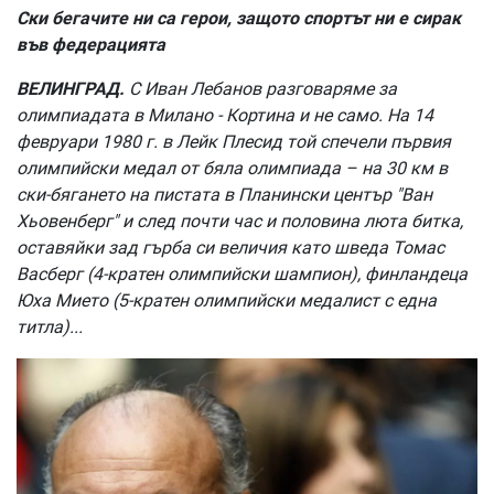
Ски бегачите ни са герои, защото спортът ни е сирак
във федерацията
ВЕЛИНГРАД.
С Иван Лебанов разговаряме за
олимпиадата в Милано - Кортина и не само. На 14
февруари 1980 г. в Лейк Плесид той спечели първия
олимпийски медал от бяла олимпиада – на 30 км в
ски-бягането на пистата в Планински център "Ван
Хьовенберг" и след почти час и половина люта битка,
оставяйки зад гърба си величия като шведа Томас
Васберг (4-кратен олимпийски шампион), финландеца
Юха Мието (5-кратен олимпийски медалист с една
титла)...