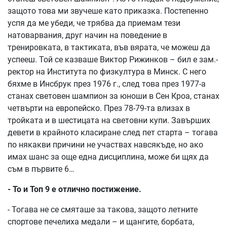
защото това ми звучеше като приказка. Постепенно
успя да ме убеди, че трябва да приемам тези
натоварвания, друг начин на поведение в
тренировката, в тактиката, във вярата, че можеш да
успееш. Той се казваше Виктор Рижинков – бил е зам.-
ректор на Института по физкултура в Минск. С него
бяхме в Инсбрук през 1976 г., след това през 1977-а
станах световен шампион за юноши в Сен Кроа, станах
четвърти на европейско. През 78-79-та влизах в
тройката и в шестицата на световни купи. Завърших
девети в крайното класиране след пет старта – тогава
по някакви причини не участвах навсякъде, но ако
имах шанс за още една дисциплина, може би щях да
съм в първите 6…
- То и Топ 9 е отлично постижение.
- Тогава не се смяташе за такова, защото летните
спортове печелиха медали – и щангите, борбата,