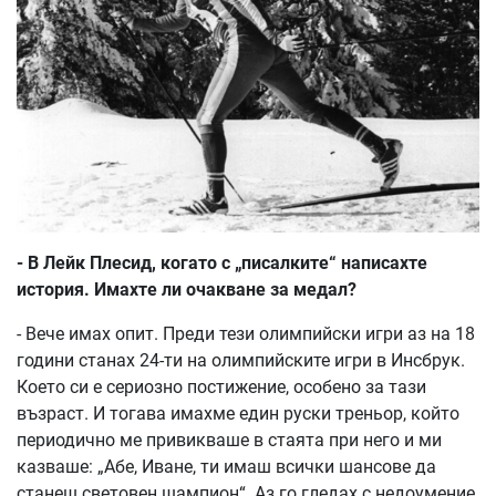
- В Лейк Плесид, когато с „писалките“ написахте
история. Имахте ли очакване за медал?
- Вече имах опит. Преди тези олимпийски игри аз на 18
години станах 24-ти на олимпийските игри в Инсбрук.
Което си е сериозно постижение, особено за тази
възраст. И тогава имахме един руски треньор, който
периодично ме привикваше в стаята при него и ми
казваше: „Абе, Иване, ти имаш всички шансове да
станеш световен шампион“. Аз го гледах с недоумение,