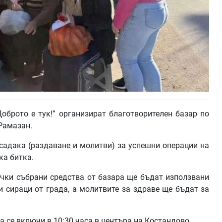
оброто е тук!” организират благотворителен базар по
Рамазан.
 садака (раздаване и молитви) за успешни операции на
ка битка.
чки събрани средства от базара ще бъдат използвани
и сираци от града, а молитвите за здраве ще бъдат за
а се включи в 10:30 часа в центъра на Костандово.