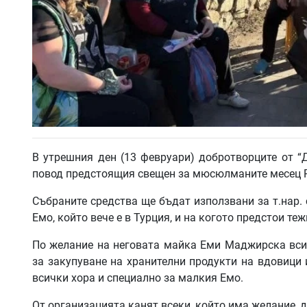
В утрешния ден (13 февруари) добротворците от “Д
повод предстоящия свещен за мюсюлманите месец 
Събраните средства ще бъдат използвани за т.нар.
Емо, който вече е в Турция, и на когото предстои теж
По желание на неговата майка Еми Маджирска вси
за закупуване на хранителни продукти на вдовици 
всички хора и специално за малкия Емо.
От организацията канят всеки, който има желание, д