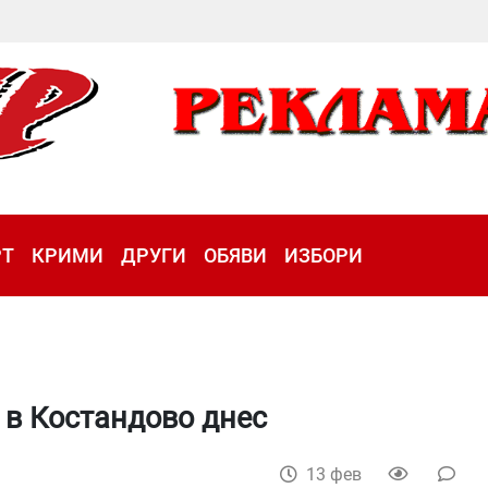
РТ
КРИМИ
ДРУГИ
ОБЯВИ
ИЗБОРИ
 в Костандово днес
13 фев