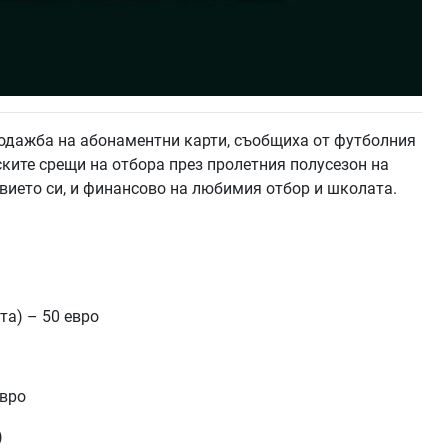
дажба на абонаментни карти, съобщиха от футболния
ските срещи на отбора през пролетния полусезон на
твието си, и финансово на любимия отбор и школата.
та) – 50 евро
евро
)