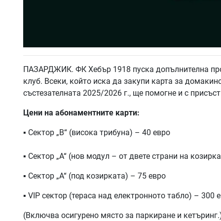
ПАЗАРДЖИК. ФК Хебър 1918 пуска допълнителна про
клуб. Всеки, който иска да закупи карта за домакин
състезателната 2025/2026 г., ще помогне и с присъс
Цени на абонаментните карти:
▪ Сектор „В“ (висока трибуна) – 40 евро
▪ Сектор „А“ (нов модул – от двете страни на козирка
▪ Сектор „А“ (под козирката) – 75 евро
▪ VIP сектор (тераса над електронното табло) – 300 
(Включва осигурено място за паркиране и кетъринг.