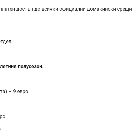
зплатен достъп до всички официални домакински срещи
отдел
летния полусезон:
та) – 9 евро
вро
)