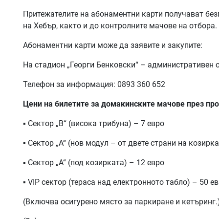
Притежателите на абонаментни карти получават бе
на Хебър, както и до контролните мачове на отбора.
Абонаментни карти може да заявите и закупите:
На стадион „Георги Бенковски“ – административен 
Телефон за информация: 0893 360 652
Цени на билетите за домакинските мачове през про
▪ Сектор „В“ (висока трибуна) – 7 евро
▪ Сектор „А“ (нов модул – от двете страни на козирка
▪ Сектор „А“ (под козирката) – 12 евро
▪ VIP сектор (тераса над електронното табло) – 50 е
(Включва осигурено място за паркиране и кетъринг.