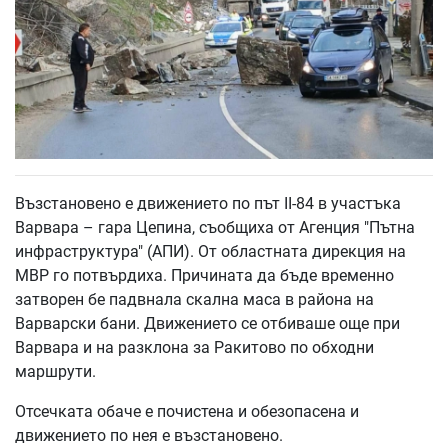
Възстановено е движението по път II-84 в участъка
Варвара – гара Цепина, съобщиха от Агенция "Пътна
инфраструктура" (АПИ). От областната дирекция на
МВР го потвърдиха. Причината да бъде временно
затворен бе падвнала скална маса в района на
Варварски бани. Движението се отбиваше още при
Варвара и на разклона за Ракитово по обходни
маршрути.
Отсечката обаче е почистена и обезопасена и
движението по нея е възстановено.