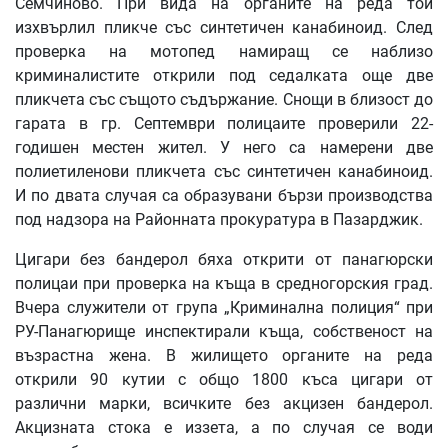
Семчиново. При вида на органите на реда той
изхвърлил пликче със синтетичен канабиноид. След
проверка на мотопед намиращ се наблизо
криминалистите открили под седалката още две
пликчета със същото съдържание. Снощи в близост до
гарата в гр. Септември полицаите проверили 22-
годишен местен жител. У него са намерени две
полиетиленови пликчета със синтетичен канабиноид.
И по двата случая са образувани бързи производства
под надзора на Районната прокуратура в Пазарджик.
Цигари без бандерол бяха открити от панагюрски
полицаи при проверка на къща в средногорския град.
Вчера служители от група „Криминална полиция“ при
РУ-Панагюрище инспектирали къща, собственост на
възрастна жена. В жилището органите на реда
открили 90 кутии с общо 1800 къса цигари от
различни марки, всичките без акцизен бандерол.
Акцизната стока е иззета, а по случая се води