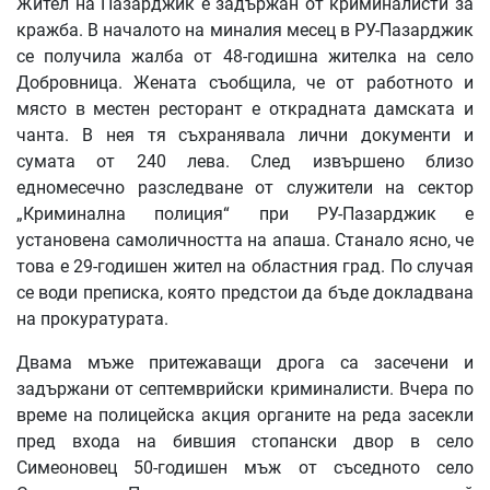
Жител на Пазарджик е задържан от криминалисти за
кражба. В началото на миналия месец в РУ-Пазарджик
се получила жалба от 48-годишна жителка на село
Добровница. Жената съобщила, че от работното и
място в местен ресторант е открадната дамската и
чанта. В нея тя съхранявала лични документи и
сумата от 240 лева. След извършено близо
едномесечно разследване от служители на сектор
„Криминална полиция“ при РУ-Пазарджик е
установена самоличността на апаша. Станало ясно, че
това е 29-годишен жител на областния град. По случая
се води преписка, която предстои да бъде докладвана
на прокуратурата.
Двама мъже притежаващи дрога са засечени и
задържани от септемврийски криминалисти. Вчера по
време на полицейска акция органите на реда засекли
пред входа на бившия стопански двор в село
Симеоновец 50-годишен мъж от съседното село