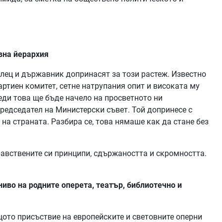
вна йерархия
алец и държавник допринасят за този растеж. Известно
ртиен комитет, сетне натрупания опит и високата му
еди това ще бъде начело на просветното ни
председател на Министерски съвет. Той допринесе с
а страната. Разбира се, това нямаше как да стане без
нравствените си принципи, сдържаността и скромността.
иво на родните оперета, театър, библиотечно и
ото присъствие на европейските и световните оперни