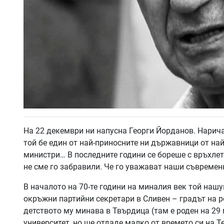
На 22 декември ни напусна Георги Йорданов. Нарича
той бе един от най-приносните ни държавници от на
министри… В последните години се бореше с връхлетел
не сме го забравили. Че го уважават наши съвремен
В началото на 70-те години на миналия век той нашу
окръжни партийни секретари в Сливен – градът на
детството му минава в Твърдица (там е роден на 29
университет, но ще отдаде малко от времето си на 