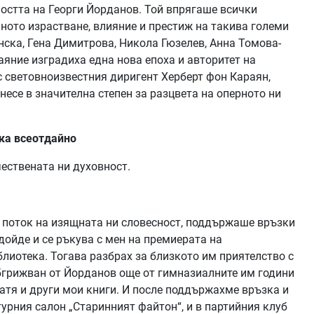
ността на Георги Йорданов. Той впрягаше всички
ното израстване, влияние и престиж на такива големи
нска, Гена Димитрова, Никола Гюзелев, Анна Томова-
баяние изградиха една нова епоха и авторитет на
 световноизвестния диригент Херберт фон Караян,
есе в значителна степен за разцвета на оперното ни
ака всеотдайно
чествената ни духовност.
 поток на изящната ни словесност, поддържаше връзки
о дойде и се ръкува с мен на премиерата на
иотека. Тогава разбрах за близкото им приятелство с
 обгрижван от Йорданов още от гимназиалните им години
ратя и други мои книги. И после поддържахме връзка и
атурния салон „Старинният файтон“, и в партийния клуб