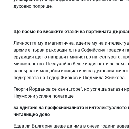
духовно поприще.
Ще поеме по високите етажи на партийната държа
Личността му е магнетична, идеите му на интелекту
време е първи ръководител на Софийския градски па
ерудиция ще го направят министър на културата, пр
министерство. Неслучайно беше издигнат и за зам.-
разгърнати мащабни инициативи за духовния живот н
подкрепата на Тодор Живков и Людмила Живкова.
Георги Йорданов се качи „горе“, но успя да запази 
Неуморни усилия полагаше
за вдигане на професионалното и интелектуалното н
читалищно дело
Едва ли България щеше да има в онези години водещ