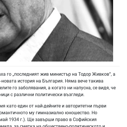
ха го „последният жив министър на Тодор Живков“, а
й-новата история на България. Няма вече такива
ите го заболявания, а когато ни напусна, се видя, че
ници с различни политически възгледи.
мя като един от най-дейните и авторитетни първи
 романтичното му гимназиално юношество. Но
 май 1934 г.). Ще завърши право в Софийския
Темида, за сметка на обществено-политическото и