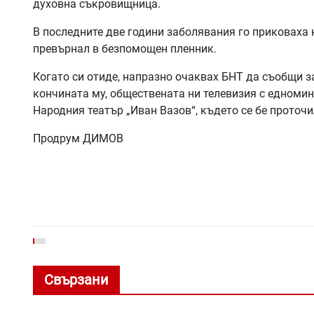
духовна съкровищница.
В последните две години заболявания го приковаха н
превърнал в безпомощен пленник.
Когато си отиде, напразно очаквах БНТ да съобщи за
кончината му, обществената ни телевизия с едноми
Народния театър „Иван Вазов“, където се бе проточ
Продрум ДИМОВ
Свързани