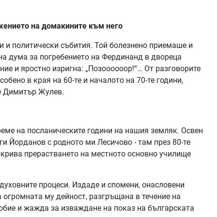
жението на домакините към него
и и политически събития. Той болезнено приемаше и
а дума за погребението на Фердинанд в двореца
ние и яростно изригна: „Позоооооор!“… От разговорите
обено в края на 60-те и началото на 70-те години,
е Димитър Жулев.
време на посланическите години на нашия земляк. Освен
ги Йорданов с родното ми Лесичово - там през 80-те
ткрива прерастването на местното основно училище
духовните процеси. Издаде и спомени, онасловени
а огромната му дейност, разгръщана в течение на
юбие и жажда за изваждане на показ на българската