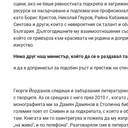
сцени, ако не беше ревностната подкрепа и загриже
ресурси за насърчаване и подпомагане професионал
като Борис Христов, Николай Гяуров, Райна Кабаива
Синтова и други, които с невероятния си талант и о
България. Дългогодишните му взаимоотношения със
който се привърза към красивата ни родина и доприн
изкуство.
Няма друг наш министър, който да се е раздавал т
и да е допринесъл за подобен ръст и престиж на оте
Георги Йорданов следеше и забързания литературен
с творците. Аз се срещнах с него през 2010 г., когат
монографията ми за Дамян Дамянов в Столична библ
големия поет от Сливен и за подкрепата, с която е
там. Книгата ми го заинтригува и пожела да му изп
„на живо“, и по телефона“. Разговаряли сме в литер