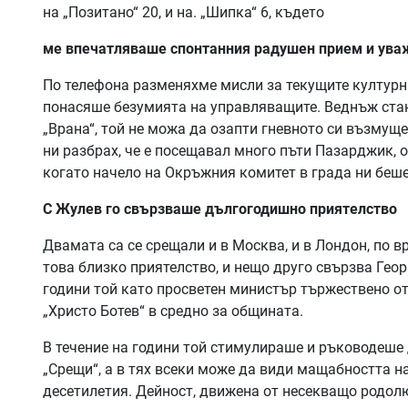
на „Позитано“ 20, и на. „Шипка“ 6, където
ме впечатляваше спонтанния радушен прием и ува
По телефона разменяхме мисли за текущите културн
понасяше безумията на управляващите. Веднъж стан
„Врана“, той не можа да озапти гневното си възмуще
ни разбрах, че е посещавал много пъти Пазарджик, ос
когато начело на Окръжния комитет в града ни беш
С Жулев го свързваше дългогодишно приятелство
Двамата са се срещали и в Москва, и в Лондон, по 
това близко приятелство, и нещо друго свързва Геор
години той като просветен министър тържествено о
„Христо Ботев“ в средно за общината.
В течение на години той стимулираше и ръководеше 
„Срещи“, а в тях всеки може да види мащабността н
десетилетия. Дейност, движена от несекващо родол