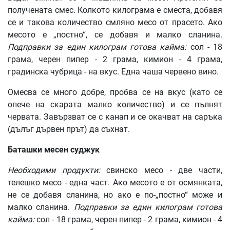
получената смес. Колкото килограма е сместа, добавя
се и такова количество смляно месо от прасето. Ако
месото е „постно“, се добавя и малко сланина.
Подправки
за
един
килограм
готова
кайма
:
сол - 18
грама, черен пипер - 2 грама, кимион - 4 грама,
градинска чубрица - на вкус. Една чаша червено вино.
Омесва се много добре, пробва се на вкус (като се
опече на скарата малко количество) и се пълнят
червата. Завързват се с канап и се окачват на саръка
(дълъг дървен прът) да съхнат.
Баташки
месен
суджук
Необходими
продукти
:
свинско месо - две части,
телешко месо - една част. Ако месото е от осмянката,
не се добавя сланина, но ако е по-„постно“ може и
малко сланина.
Подправки
за
един
килограм
готова
кайма
:
сол - 18 грама, черен пипер - 2 грама, кимион - 4