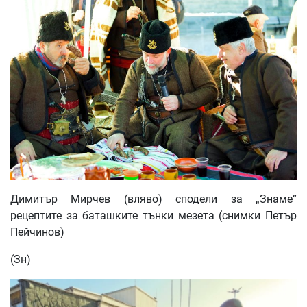
Димитър Мирчев (вляво) сподели за „Знаме“
рецептите за баташките тънки мезета (снимки Петър
Пейчинов)
(Зн)