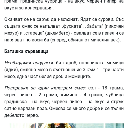
грама, градинска чубрица - на вкус, червен пипер на
вкус и за консервация.
Окачват се на сарък да изсъхнат. Ядат се сурови. Със
същата смес се напълват „фуската”, „бабата” (пикочен
мехур) и „стареца” (шкембето) - овалват се в пепел и се
нарязват по коситба (според обичая от миналия век).
Баташка
кървавица
Необходими
продукти
:
бял дроб, половината момици
(ядки), смляно месо в съотношение 3 към 1 - три части
месо, една част белия дроб и момиците.
Подправки
за
един
килограм
смес
:
сол - 18 грама,
черен пипер - 2 грама, кимион - 4 грама, чубрица
градинска - на вкус, червен пипер - на вкус и стрък
ситно нарязан праз. Омесва се много добре и се пълни
дебелото черво.