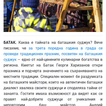
БАТАК
.
Каква е тайната на баташкия суджук? Вече
писахме, че
за трета поредна година в града се
проведе традиционен празник, посветен на баташкия
суджук
– едно от най-ценените кулинарни богатства в
региона. Кметът на Батак Георги Харизанов откри
празника и подчерта значението на съхраняването на
местните традиции. Специален момент бе раздумката
на баташките майстори, които на автентичен баташки
диалект хвалеха своите суджуци и споделяха тайни от
занаята. Гостите имаха възможност да видят как се
правят най-добрите суджуци от уникалния и
неповторим баш майстор Андрей