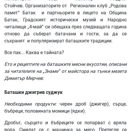
Стойчев. Организаторите от Регионален клуб ,,Родова
памет“ Батак и партньорите в лицето на Община
Батак, Градският исторически музей и Народно
читалище „4-май“ си обещаха през следващата година
отново да съберат батачани и гости, за да се
съхранят и популяризират баташките традиции.
Все пак... Каква е тайната?
Ето
и
рецептите
на
баташките
месни
вкусотии
,
описани
за
читателите
на
„
Знаме
“
от
майстора
на
тънки
мезета
Димитър
Мирчев
:
Баташки
джигрив
суджук
Необходими
продукти
:
черен дроб (джигер), сърце,
бъбреци, половината момици (ядки).
Дробът, сърцето и бъбреците се попарват с вряла
вода. Смилат се с машинка за месо. Претегля се