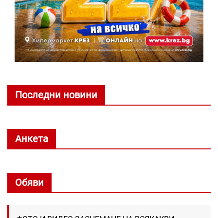
Последни новини
Анкета
Обяви