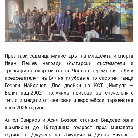
През тази седмица министърът на младежта и спорта
Иван Пешев награди български състезатели и
треньори по спортни танци. Част от церемонията бе и
председателят на БФ на клубовете по спортни танци
Георги Найденов. Две двойки на КСТ „Импулс –
Велинград-2002” получиха призове за спечелените
титли и медали от световни и европейски първенства
през 2025 година.
Ангел Свирков и Асия Бозова станаха Вицесветовни
шампиони до 16-годишна възраст през миналата
година, а Джузепе ло Джудиче и Диана Енчева -