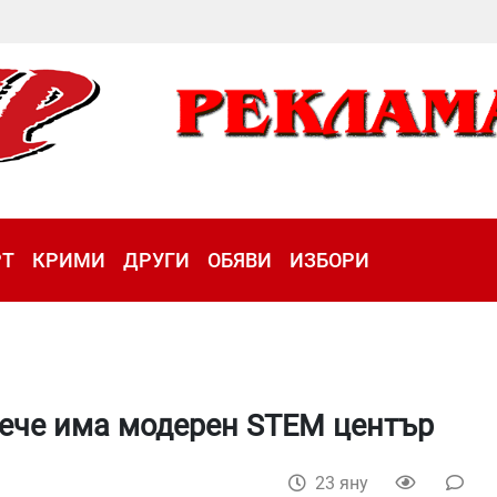
РТ
КРИМИ
ДРУГИ
ОБЯВИ
ИЗБОРИ
вече има модерен STEM център
23 яну