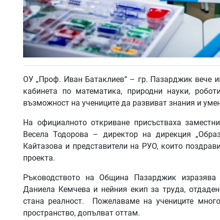
ОУ „Проф. Иван Батаклиев“ – гр. Пазарджик вече и
кабинета по математика, природни науки, робо
възможност на учениците да развиват знания и умени
На официалното откриване присъстваха заместн
Весела Тодорова – директор на дирекция „Образ
Кайтазова и представители на РУО, които поздрав
проекта.
Ръководството на Община Пазарджик изразява 
Даниела Кемчева и нейния екип за труда, отдаден
стана реалност. Пожелаваме на учениците много
пространство, допълват оттам.