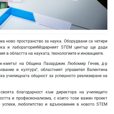
ма ново пространство за наука. Оборудвани са четири
тика и лабораторияМодерният STEM център ще даде
я в областта на науката, технологиите и иновациите.
ик-кметът на Община Пазарджик Любомир Гечев, д-р
ование и култура“, областният управител Валентина
иха училищната общност за успешното реализиране на
своята благодарност към директора на училището
остта и професионализма, с които този важен проект
 успехи, любопитство и вдъхновение в новото STEM