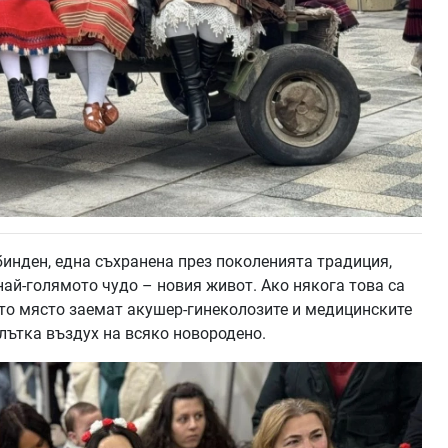
инден, една съхранена през поколенията традиция,
ай-голямото чудо – новия живот. Ако някога това са
ото място заемат акушер-гинеколозите и медицинските
глътка въздух на всяко новородено.