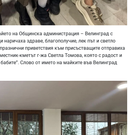
айето на Общинска администрация – Велинград с
и наричаха здраве, благополучие, лек път и светло
 празнични приветствия към присъстващите отправиха
местник-кметът г-жа Светла Томова, която с радост и
а бабите”. Слово от името на майките във Велинград