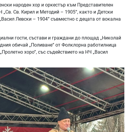
енски народен хор и оркестър към Представителен
 „Св. Св. Кирил и Методий – 1905“, както и Детски
Васил Левски – 1904“ съвместно с децата от вокална
циални гости, състави и граждани до площад „Николай
родния обичай „Поливане“ от Фолклорна работилница
„Пролетно хоро“, със съдействието на НЧ „Васил