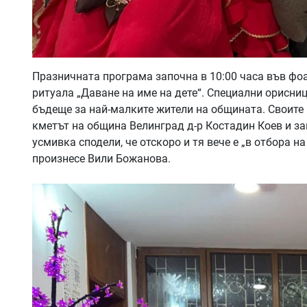
Празничната програма започна в 10:00 часа във фо
ритуала „Даване на име на дете“. Специални орисниц
бъдеще за най-малките жители на общината. Своите
кметът на община Велинград д-р Костадин Коев и за
усмивка сподели, че отскоро и тя вече е „в отбора н
произнесе Вили Божанова.