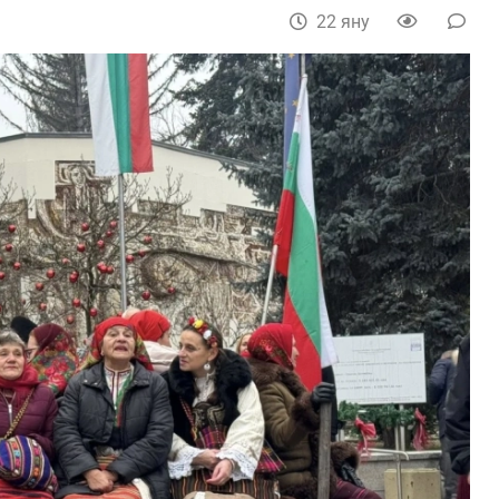
22 яну