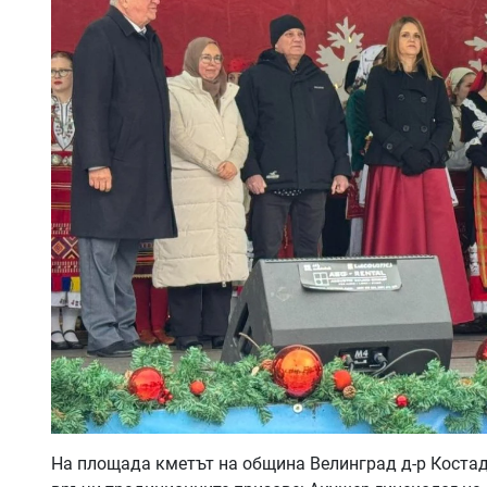
На площада кметът на община Велинград д-р Костади