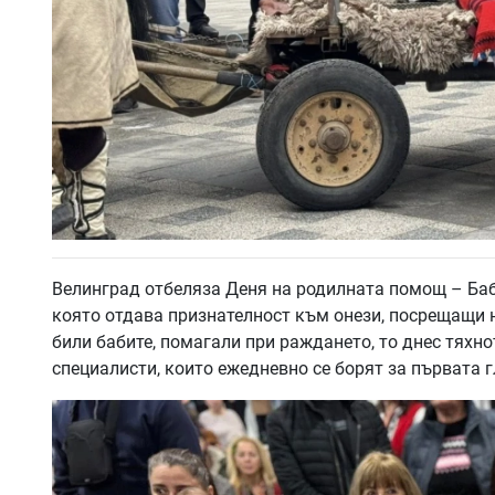
Велинград отбеляза Деня на родилната помощ – Баб
която отдава признателност към онези, посрещащи н
били бабите, помагали при раждането, то днес тяхн
специалисти, които ежедневно се борят за първата 