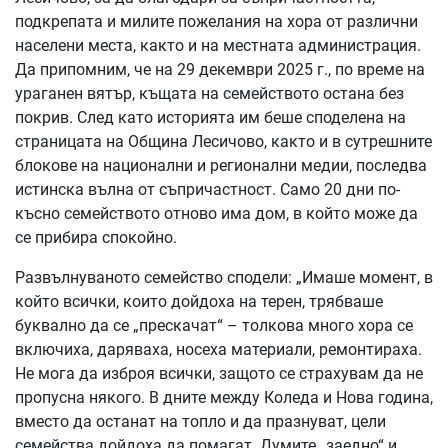
подкрепата и милите пожелания на хора от различни
населени места, както и на местната администрация.
Да припомним, че на 29 декември 2025 г., по време на
ураганен вятър, къщата на семейството остана без
покрив. След като историята им беше споделена на
страницата на Община Лесичово, както и в сутрешните
блокове на национални и регионални медии, последва
истинска вълна от съпричастност. Само 20 дни по-
късно семейството отново има дом, в който може да
се прибира спокойно.
Развълнуваното семейство сподели: „Имаше момент, в
който всички, които дойдоха на терен, трябваше
буквално да се „прескачат“ – толкова много хора се
включиха, даряваха, носеха материали, ремонтираха.
Не мога да изброя всички, защото се страхувам да не
пропусна някого. В дните между Коледа и Нова година,
вместо да останат на топло и да празнуват, цели
семейства дойдоха да помагат. Думите „заедно“ и