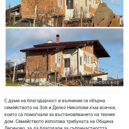
С думи на благодарност и вълнение се обърна
семейството на Зоя и Делко Николови към всички,
които са помогнали за въстановяването на техния
дом. Семейството използва трибуната на Община
Лесичово, за да благодари за съпричастността,