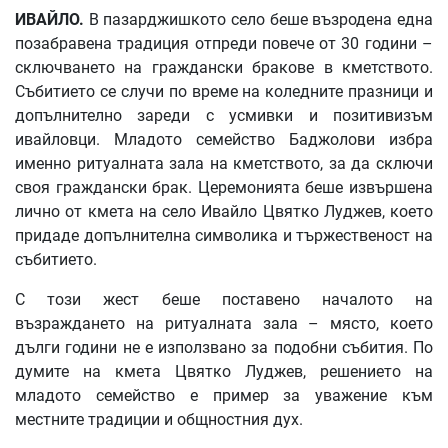
ИВАЙЛО
.
В пазарджишкото село беше възродена една
позабравена традиция отпреди повече от 30 години –
сключването на граждански бракове в кметството.
Събитието се случи по време на коледните празници и
допълнително зареди с усмивки и позитивизъм
ивайловци. Младото семейство Баджолови избра
именно ритуалната зала на кметството, за да сключи
своя граждански брак. Церемонията беше извършена
лично от кмета на село Ивайло Цвятко Луджев, което
придаде допълнителна символика и тържественост на
събитието.
С този жест беше поставено началото на
възраждането на ритуалната зала – място, което
дълги години не е използвано за подобни събития. По
думите на кмета Цвятко Луджев, решението на
младото семейство е пример за уважение към
местните традиции и общностния дух.